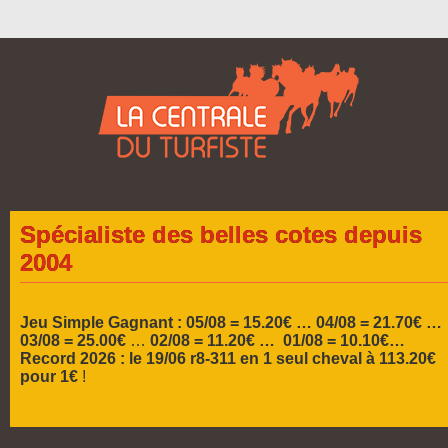
Spécialiste des belles cotes depuis
2004
Jeu Simple Gagnant : 05/08 = 15.20€ …
04/08 = 21.70€ …
03/08 = 25.00€
…
02/08 = 11.20€ … 01/08 = 10.10€…
Record 2026 :
le 19/06 r8-311 en 1 seul cheval à 113.20€
pour 1€
!