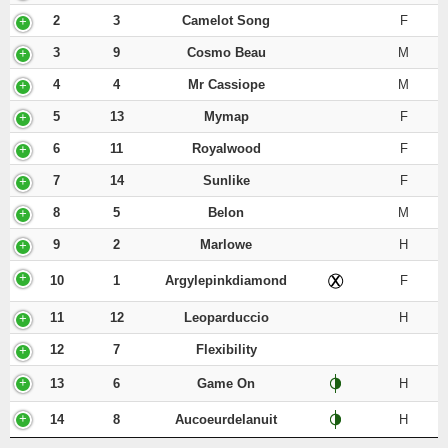
2
3
Camelot Song
F
3
9
Cosmo Beau
M
4
4
Mr Cassiope
M
5
13
Mymap
F
6
11
Royalwood
F
7
14
Sunlike
F
8
5
Belon
M
9
2
Marlowe
H
10
1
Argylepinkdiamond
F
11
12
Leoparduccio
H
12
7
Flexibility
13
6
Game On
H
14
8
Aucoeurdelanuit
H