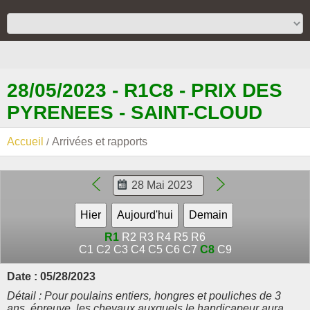
28/05/2023 - R1C8 - PRIX DES
PYRENEES - SAINT-CLOUD
Accueil
Arrivées et rapports
R1
R2
R3
R4
R5
R6
C1
C2
C3
C4
C5
C6
C7
C8
C9
Date : 05/28/2023
Détail : Pour poulains entiers, hongres et pouliches de 3
ans. épreuve, les chevaux auxquels le handicapeur aura