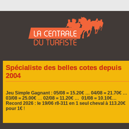
Spécialiste des belles cotes depuis
2004
Jeu Simple Gagnant : 05/08 = 15.20€ …
04/08 = 21.70€ …
03/08 = 25.00€
…
02/08 = 11.20€ … 01/08 = 10.10€…
Record 2026 :
le 19/06 r8-311 en 1 seul cheval à 113.20€
pour 1€
!