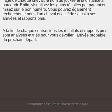
l’âge de chaque cheval, le nom du jockey et la distance à
parcourir. Enfin, visualisez les gains récoltés par partant et
misez sur le bon numéro. Vous pouvez également
rechercher le nom d’un cheval et accédez ainsi à ses
arrivées et rapports pmu.
A la fin de chaque course, tous les résultats et rapports pmu
sont analysés et triés pour vous dévoiler l’arrivée probable
du prochain départ.
PRONOSTICS LA CENTRALE DU TURFISTE
© 2026