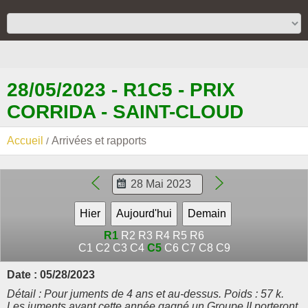
28/05/2023 - R1C5 - PRIX
CORRIDA - SAINT-CLOUD
Accueil
Arrivées et rapports
R1
R2
R3
R4
R5
R6
C1
C2
C3
C4
C5
C6
C7
C8
C9
Date : 05/28/2023
Détail : Pour juments de 4 ans et au-dessus. Poids : 57 k.
Les juments ayant cette année gagné un Groupe II porteront