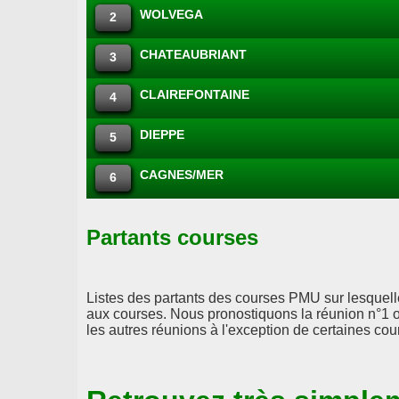
WOLVEGA
2
CHATEAUBRIANT
3
CLAIREFONTAINE
4
DIEPPE
5
CAGNES/MER
6
Partants courses
Listes des partants des courses PMU sur lesquell
aux courses. Nous pronostiquons la réunion n°1 o
les autres réunions à l'exception de certaines cour