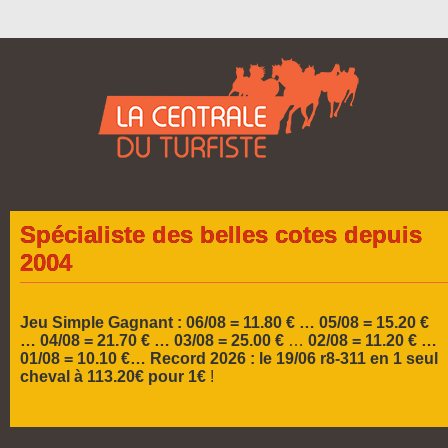
Spécialiste des belles cotes depuis
2004
Jeu Simple Gagnant : 06/08 = 11.80 € … 05/08 = 15.20 €
…
04/08 = 21.70 € … 03/08 = 25.00 €
…
02/08 = 11.20 € …
01/08 = 10.10 €…
Record 2026 :
le 19/06 r8-311 en 1 seul
cheval à 113.20€ pour 1€
!