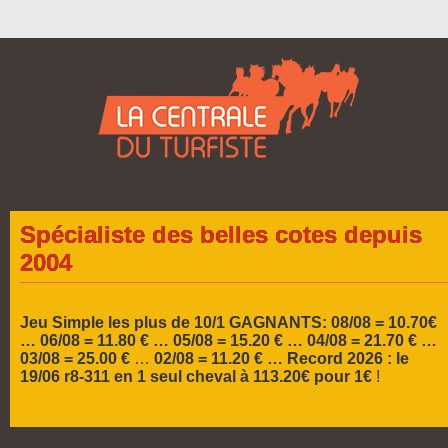
Spécialiste des belles cotes depuis
2004
Jeu Simple les plus de 10/1 GAGNANTS: 08/08 = 10.70€
… 06/08 = 11.80 € … 05/08 = 15.20 € …
04/08 = 21.70 € …
03/08 = 25.00 €
…
02/08 = 11.20 € …
Record 2026 :
le
19/06 r8-311 en 1 seul cheval à 113.20€ pour 1€
!