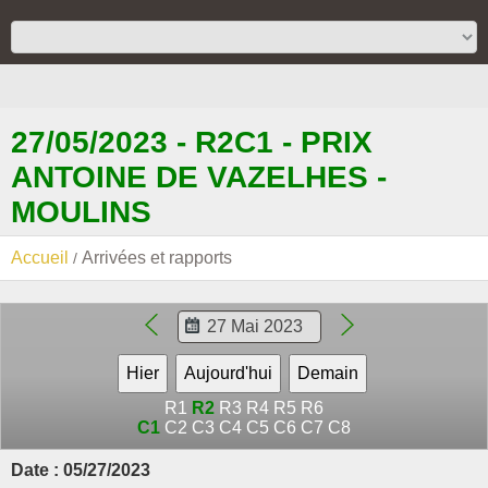
27/05/2023 - R2C1 - PRIX
ANTOINE DE VAZELHES -
MOULINS
Accueil
Arrivées et rapports
R1
R2
R3
R4
R5
R6
C1
C2
C3
C4
C5
C6
C7
C8
Date : 05/27/2023