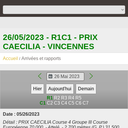
26/05/2023 - R1C1 - PRIX
CAECILIA - VINCENNES
Accueil
Arrivées et rapports
R1
R2
R3
R4
R5
C1
C2
C3
C4
C5
C6
C7
Date : 05/26/2023
Détail : PRIX CAECILIA Course 4 Groupe III Course
Européenne 70.000. - Attelé. - 2.700 mètres (G. P.) 31.500,