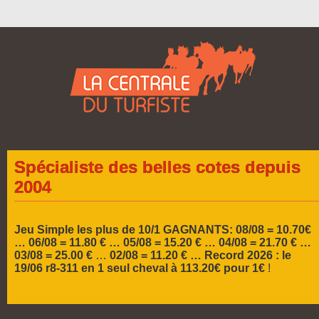
Spécialiste des belles cotes depuis
2004
Jeu Simple les plus de 10/1 GAGNANTS: 08/08 = 10.70€
… 06/08 = 11.80 € … 05/08 = 15.20 € …
04/08 = 21.70 € …
03/08 = 25.00 €
…
02/08 = 11.20 € …
Record 2026 :
le
19/06 r8-311 en 1 seul cheval à 113.20€ pour 1€
!