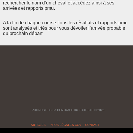
rechercher le nom d’un cheval et accédez ainsi à ses
arrivées et rapports pmu.
A la fin de chaque course, tous les résultats et rapports pmu
sont analysés et triés pour vous dévoiler l’arrivée probable
du prochain départ.
PRONOSTICS LA CENTRALE DU TURFISTE
© 2026
ARTICLES
INFOS LÉGALES CGV
CONTACT