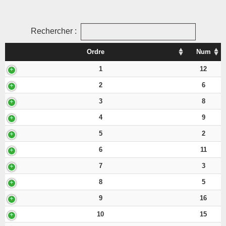
Rechercher :
Ordre
Num
1
12
2
6
3
8
4
9
5
2
6
11
7
3
8
5
9
16
10
15