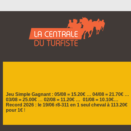
Spécialiste des belles cotes depuis
2004
Jeu Simple Gagnant : 05/08 = 15.20€ …
04/08 = 21.70€ …
03/08 = 25.00€
…
02/08 = 11.20€ … 01/08 = 10.10€…
Record 2026 :
le 19/06 r8-311 en 1 seul cheval à 113.20€
pour 1€
!