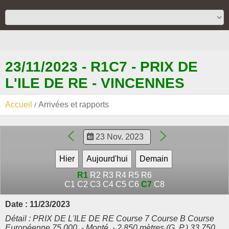
23/11/2023 - R1C7 - PRIX DE
L'ILE DE RE - VINCENNES
Accueil
Arrivées et rapports
R1
R2
R3
R4
R5
R6
C1
C2
C3
C4
C5
C6
C7
C8
Date : 11/23/2023
Détail : PRIX DE L'ILE DE RE Course 7 Course B Course
Européenne 75.000. - Monté. - 2.850 mètres (G. P.) 33.750,