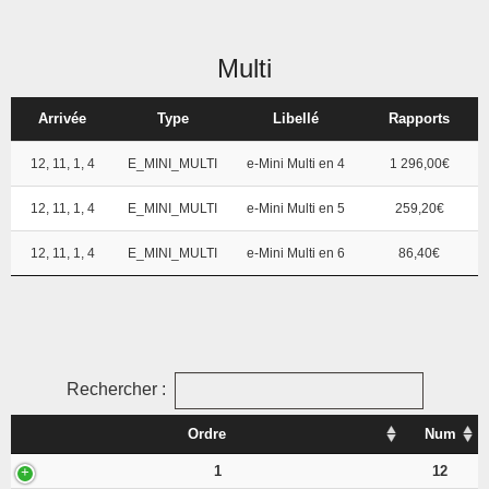
Multi
Arrivée
Type
Libellé
Rapports
12, 11, 1, 4
E_MINI_MULTI
e-Mini Multi en 4
1 296,00€
12, 11, 1, 4
E_MINI_MULTI
e-Mini Multi en 5
259,20€
12, 11, 1, 4
E_MINI_MULTI
e-Mini Multi en 6
86,40€
Rechercher :
Ordre
Num
1
12