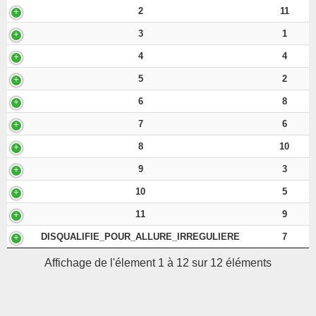
2
11
3
1
4
4
5
2
6
8
7
6
8
10
9
3
10
5
11
9
DISQUALIFIE_POUR_ALLURE_IRREGULIERE
7
Affichage de l'élement 1 à 12 sur 12 éléments