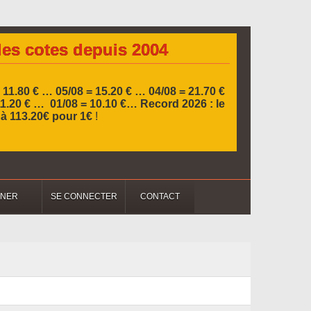
les cotes depuis 2004
 11.80 € … 05/08 = 15.20 € …
04/08 = 21.70 €
11.20 € … 01/08 = 10.10 €…
Record 2026 :
le
l à 113.20€ pour 1€
!
NNER
SE CONNECTER
CONTACT