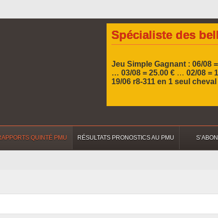
Spécialiste des bel
Jeu Simple Gagnant : 06/08 =
… 03/08 = 25.00 €
…
02/08 = 
19/06 r8-311 en 1 seul cheva
RAPPORTS QUINTÉ PMU
RÉSULTATS PRONOSTICS AU PMU
S’ABO