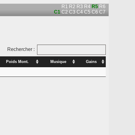
R1
R2
R3
R4
R5
R6
C1
C2
C3
C4
C5
C6
C7
Rechercher :
Poids Mont.
Musique
Gains