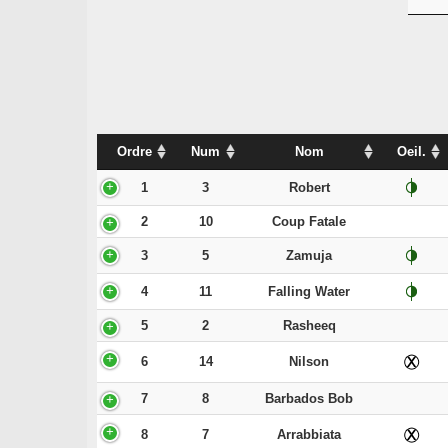
Ordre
Num
Nom
Oeil.
1
3
Robert
2
10
Coup Fatale
3
5
Zamuja
4
11
Falling Water
5
2
Rasheeq
6
14
Nilson
7
8
Barbados Bob
8
7
Arrabbiata