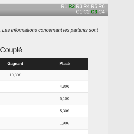
R1
R2
R3
R4
R5
R6
C1
C2
C3
C4
. Les informations concernant les partants sont
Couplé
Gagnant
Placé
10,30€
4,80€
5,10€
5,30€
1,90€