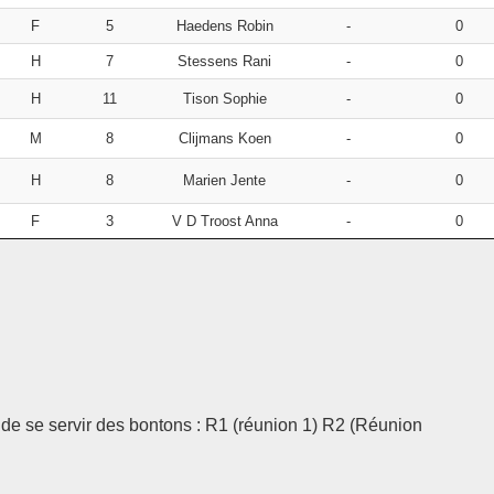
F
5
Haedens Robin
-
0
H
7
Stessens Rani
-
0
H
11
Tison Sophie
-
0
M
8
Clijmans Koen
-
0
H
8
Marien Jente
-
0
F
3
V D Troost Anna
-
0
t de se servir des bontons : R1 (réunion 1) R2 (Réunion