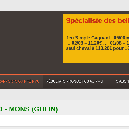
Spécialiste des bel
Jeu Simple Gagnant : 05/08 
…
02/08 = 11.20€ … 01/08 =
seul cheval à 113.20€ pour 1
RAPPORTS QUINTÉ PMU
RÉSULTATS PRONOSTICS AU PMU
S’ABO
BO - MONS (GHLIN)