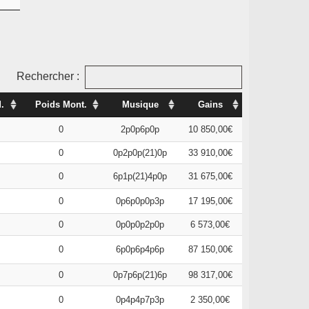
Rechercher :
.
Poids Mont.
Musique
Gains
0
2p0p6p0p
10 850,00€
0
0p2p0p(21)0p
33 910,00€
0
6p1p(21)4p0p
31 675,00€
0
0p6p0p0p3p
17 195,00€
0
0p0p0p2p0p
6 573,00€
0
6p0p6p4p6p
87 150,00€
0
0p7p6p(21)6p
98 317,00€
0
0p4p4p7p3p
2 350,00€