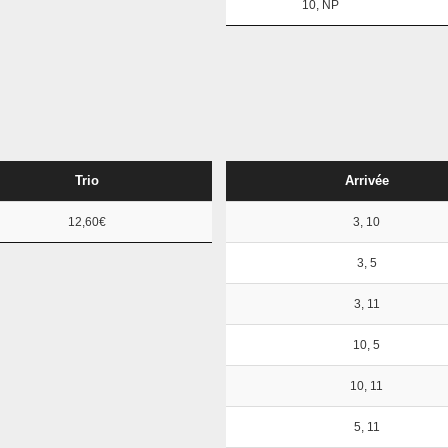
10, NP
Trio
Arrivée
12,60€
3, 10
3, 5
3, 11
10, 5
10, 11
5, 11