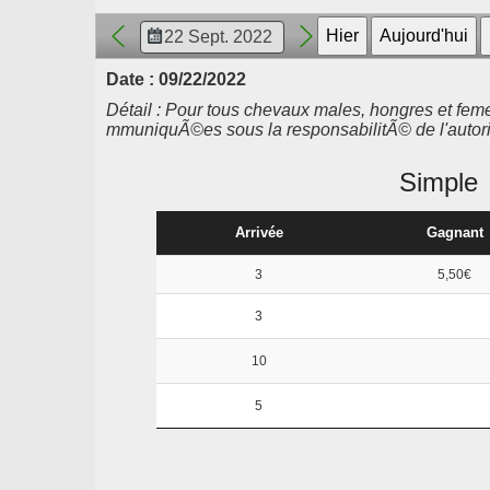
Date : 09/22/2022
Détail : Pour tous chevaux males, hongres et femel
mmuniquÃ©es sous la responsabilitÃ© de l'autori
Simple
Arrivée
Gagnant
3
5,50€
3
10
5