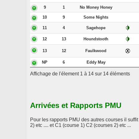
9
1
No Money Honey
10
9
Some Nights
11
4
Sagehope
12
13
Houndstooth
13
12
Faulkwood
NP
6
Eddy May
Affichage de l'élement 1 à 14 sur 14 éléments
Arrivées et Rapports PMU
Pour les rapports PMU des autres courses il suffi
2) etc .... et C1 (course 1) C2 (courses 2) etc ...