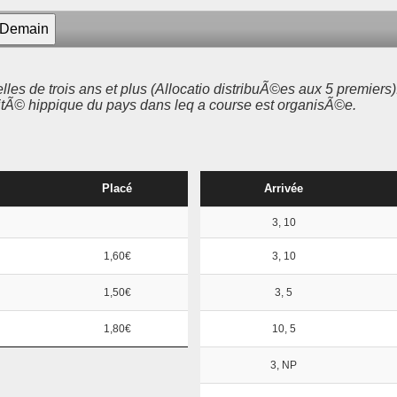
les de trois ans et plus (Allocatio distribuÃ©es aux 5 premiers)
tÃ© hippique du pays dans leq a course est organisÃ©e.
Placé
Arrivée
3, 10
1,60€
3, 10
1,50€
3, 5
1,80€
10, 5
3, NP