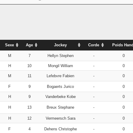
Sexe
Age
Jockey
Corde
Poids Hand
M
7
Hellyn Stephen
-
0
H
10
Mongil William
-
0
M
11
Lefebvre Fabien
-
0
F
9
Bogaerts Jurico
-
0
H
9
Vanderbeke Kobe
-
0
H
13
Breux Stephane
-
0
H
12
Vermeersch Sara
-
0
F
4
Dehens Christophe
-
0