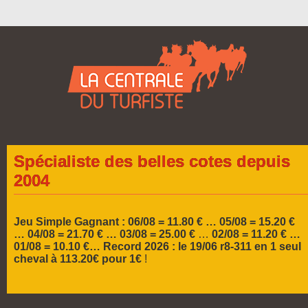
Spécialiste des belles cotes depuis
2004
Jeu Simple Gagnant : 06/08 = 11.80 € … 05/08 = 15.20 €
…
04/08 = 21.70 € … 03/08 = 25.00 €
…
02/08 = 11.20 € …
01/08 = 10.10 €…
Record 2026 :
le 19/06 r8-311 en 1 seul
cheval à 113.20€ pour 1€
!