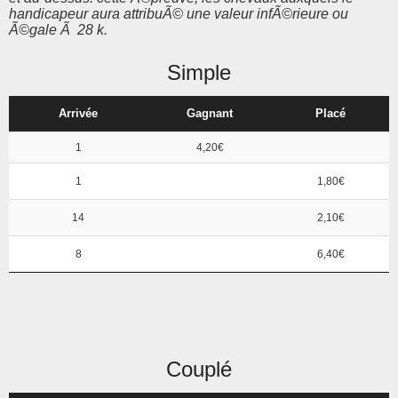
handicapeur aura attribuÃ© une valeur infÃ©rieure ou
Ã©gale Ã 28 k.
Simple
Arrivée
Gagnant
Placé
1
4,20€
1
1,80€
14
2,10€
8
6,40€
Couplé