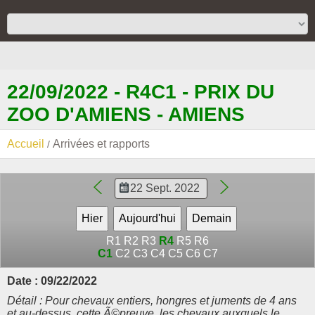
22/09/2022 - R4C1 - PRIX DU
ZOO D'AMIENS - AMIENS
Accueil
Arrivées et rapports
R1
R2
R3
R4
R5
R6
C1
C2
C3
C4
C5
C6
C7
Date : 09/22/2022
Détail : Pour chevaux entiers, hongres et juments de 4 ans
et au-dessus. cette Ã©preuve, les chevaux auxquels le