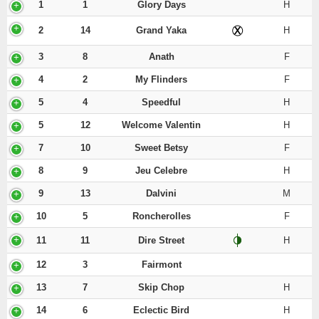
1
1
Glory Days
H
2
14
Grand Yaka
H
3
8
Anath
F
4
2
My Flinders
F
5
4
Speedful
H
5
12
Welcome Valentin
H
7
10
Sweet Betsy
F
8
9
Jeu Celebre
H
9
13
Dalvini
M
10
5
Roncherolles
F
11
11
Dire Street
H
12
3
Fairmont
13
7
Skip Chop
H
14
6
Eclectic Bird
H