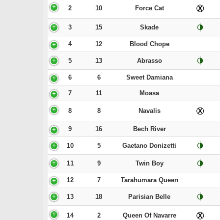
2
10
Force Cat
3
15
Skade
4
12
Blood Chope
5
13
Abrasso
6
6
Sweet Damiana
7
11
Moasa
8
8
Navalis
9
16
Bech River
10
5
Gaetano Donizetti
11
9
Twin Boy
12
7
Tarahumara Queen
13
18
Parisian Belle
14
2
Queen Of Navarre