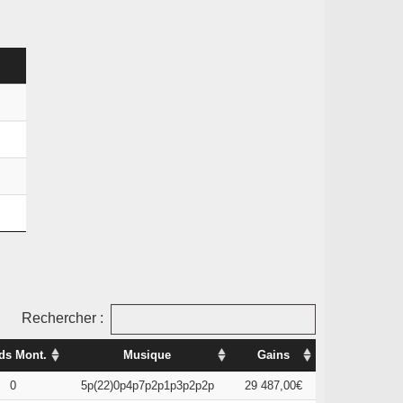
Rechercher :
ds Mont.
Musique
Gains
0
5p(22)0p4p7p2p1p3p2p2p
29 487,00€