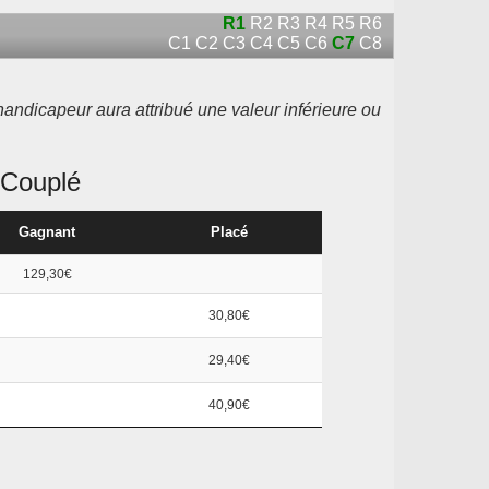
R1
R2
R3
R4
R5
R6
C1
C2
C3
C4
C5
C6
C7
C8
handicapeur aura attribué une valeur inférieure ou
Couplé
Gagnant
Placé
129,30€
30,80€
29,40€
40,90€