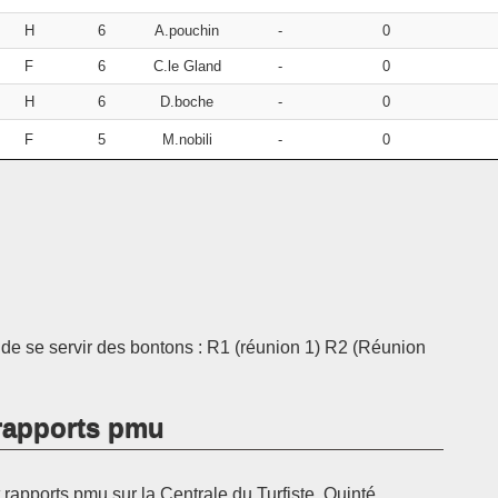
H
6
A.pouchin
-
0
F
6
C.le Gland
-
0
H
6
D.boche
-
0
F
5
M.nobili
-
0
t de se servir des bontons : R1 (réunion 1) R2 (Réunion
t rapports pmu
rapports pmu sur la Centrale du Turfiste. Quinté