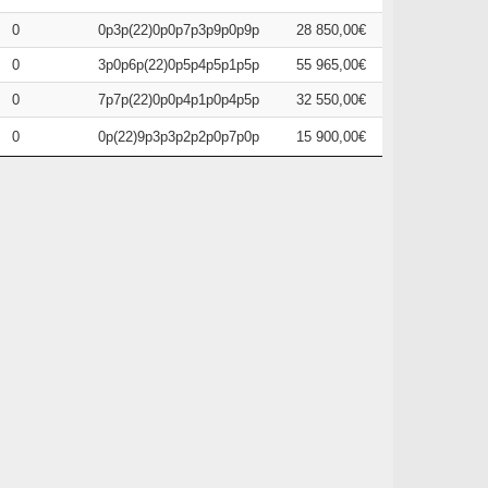
0
0p3p(22)0p0p7p3p9p0p9p
28 850,00€
0
3p0p6p(22)0p5p4p5p1p5p
55 965,00€
0
7p7p(22)0p0p4p1p0p4p5p
32 550,00€
0
0p(22)9p3p3p2p2p0p7p0p
15 900,00€