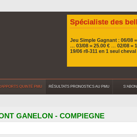
Spécialiste des bel
Jeu Simple Gagnant : 06/08 =
… 03/08 = 25.00 €
…
02/08 = 
19/06 r8-311 en 1 seul cheva
RAPPORTS QUINTÉ PMU
RÉSULTATS PRONOSTICS AU PMU
S’ABO
U MONT GANELON - COMPIEGNE