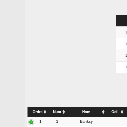
1
1
1
1
Ordre
Num
Nom
Oeil.
1
1
Banksy