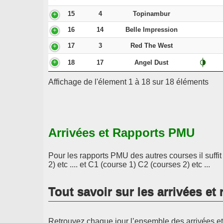
15
4
Topinambur
16
14
Belle Impression
17
3
Red The West
18
17
Angel Dust
Affichage de l'élement 1 à 18 sur 18 éléments
Arrivées et Rapports PMU
Pour les rapports PMU des autres courses il suffi
2) etc .... et C1 (course 1) C2 (courses 2) etc ...
Tout savoir sur les arrivées e
Retrouvez chaque jour l’ensemble des arrivées et 