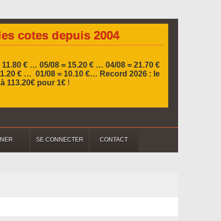
les cotes depuis 2004
 11.80 € … 05/08 = 15.20 € …
04/08 = 21.70 €
11.20 € … 01/08 = 10.10 €…
Record 2026 :
le
l à 113.20€ pour 1€
!
NNER
SE CONNECTER
CONTACT