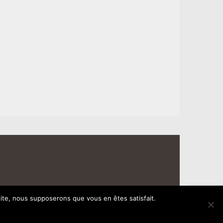
 site, nous supposerons que vous en êtes satisfait.
ARTICLES
INFOS LÉGALES CGV
CONTACT