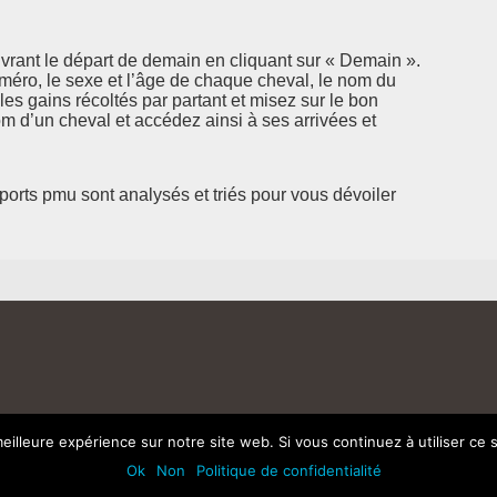
rant le départ de demain en cliquant sur « Demain ».
uméro, le sexe et l’âge de chaque cheval, le nom du
 les gains récoltés par partant et misez sur le bon
 d’un cheval et accédez ainsi à ses arrivées et
pports pmu sont analysés et triés pour vous dévoiler
eilleure expérience sur notre site web. Si vous continuez à utiliser ce
Ok
Non
Politique de confidentialité