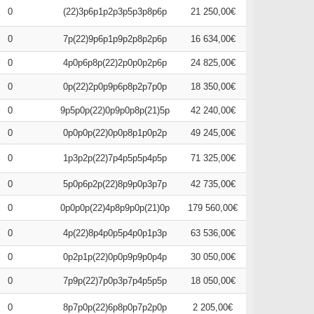
0
(22)3p6p1p2p3p5p3p8p6p
21 250,00€
0
7p(22)9p6p1p9p2p8p2p6p
16 634,00€
0
4p0p6p8p(22)2p0p0p2p6p
24 825,00€
0
0p(22)2p0p9p6p8p2p7p0p
18 350,00€
0
9p5p0p(22)0p9p0p8p(21)5p
42 240,00€
0
0p0p0p(22)0p0p8p1p0p2p
49 245,00€
0
1p3p2p(22)7p4p5p5p4p5p
71 325,00€
0
5p0p6p2p(22)8p9p0p3p7p
42 735,00€
0
0p0p0p(22)4p8p9p0p(21)0p
179 560,00€
0
4p(22)8p4p0p5p4p0p1p3p
63 536,00€
0
0p2p1p(22)0p0p9p9p0p4p
30 050,00€
0
7p9p(22)7p0p3p7p4p5p5p
18 050,00€
0
8p7p0p(22)6p8p0p7p2p0p
2 205,00€