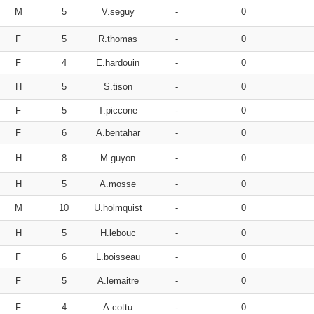
M
5
V.seguy
-
0
F
5
R.thomas
-
0
F
4
E.hardouin
-
0
H
5
S.tison
-
0
F
5
T.piccone
-
0
F
6
A.bentahar
-
0
H
8
M.guyon
-
0
H
5
A.mosse
-
0
M
10
U.holmquist
-
0
H
5
H.lebouc
-
0
F
6
L.boisseau
-
0
F
5
A.lemaitre
-
0
F
4
A.cottu
-
0