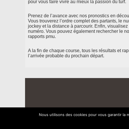
pour vous faire vivre au mieux la passion du turf.
Prenez de l’avance avec nos pronostics en découv
Vous trouverez l’ordre complet des partants, le n
jockey et la distance à parcourir. Enfin, visualisez
numéro. Vous pouvez également rechercher le nom
rapports pmu.
A la fin de chaque course, tous les résultats et ra
l’arrivée probable du prochain départ.
Nous utilisons des cookies pour vous garantir la m
PRONOSTICS LA CENTRALE DU TURFISTE
© 2026