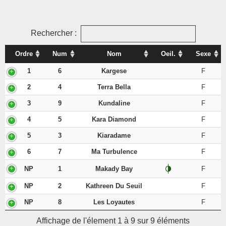
Rechercher :
Ordre
Num
Nom
Oeil.
Sexe
1
6
Kargese
F
2
4
Terra Bella
F
3
9
Kundaline
F
4
5
Kara Diamond
F
5
3
Kiaradame
F
6
7
Ma Turbulence
F
NP
1
Makady Bay
F
NP
2
Kathreen Du Seuil
F
NP
8
Les Loyautes
F
Affichage de l'élement 1 à 9 sur 9 éléments