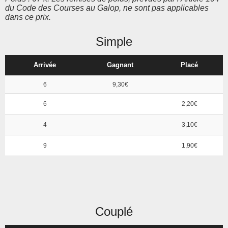
du Code des Courses au Galop, ne sont pas applicables
dans ce prix.
Simple
Arrivée
Gagnant
Placé
6
9,30€
6
2,20€
4
3,10€
9
1,90€
Couplé