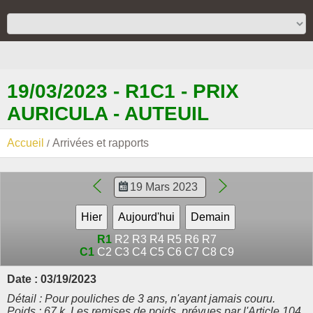
19/03/2023 - R1C1 - PRIX
AURICULA - AUTEUIL
Accueil
Arrivées et rapports
R1
R2
R3
R4
R5
R6
R7
C1
C2
C3
C4
C5
C6
C7
C8
C9
Date : 03/19/2023
Détail : Pour pouliches de 3 ans, n'ayant jamais couru.
Poids : 67 k. Les remises de poids, prévues par l'Article 104