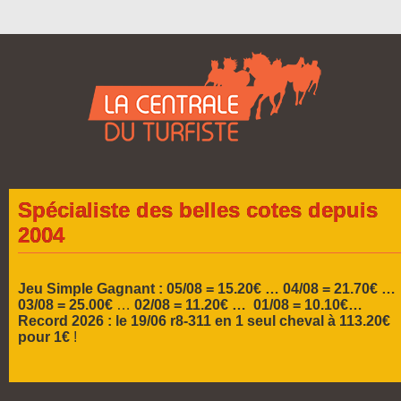
Spécialiste des belles cotes depuis
2004
Jeu Simple Gagnant : 05/08 = 15.20€ …
04/08 = 21.70€ …
03/08 = 25.00€
…
02/08 = 11.20€ … 01/08 = 10.10€…
Record 2026 :
le 19/06 r8-311 en 1 seul cheval à 113.20€
pour 1€
!