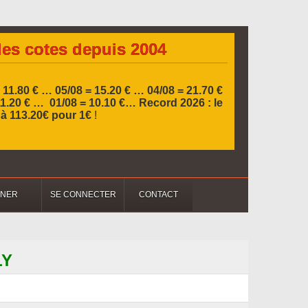
les cotes depuis 2004
 11.80 € … 05/08 = 15.20 € …
04/08 = 21.70 €
11.20 € … 01/08 = 10.10 €…
Record 2026 :
le
l à 113.20€ pour 1€
!
NNER
SE CONNECTER
CONTACT
LY