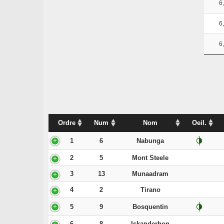
6,
6,
6,
Ordre
Num
Nom
Oeil.
1
6
Nabunga
2
5
Mont Steele
3
13
Munaadram
4
2
Tirano
5
9
Bosquentin
6
8
Iskanderhon