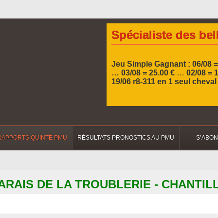
Spécialiste des bel
Jeu Simple Gagnant : 06/08 =
… 03/08 = 25.00 €
…
02/08 = 
19/06 r8-311 en 1 seul cheva
RAPPORTS QUINTÉ PMU
RÉSULTATS PRONOSTICS AU PMU
S’ABO
 MARAIS DE LA TROUBLERIE - CHANTIL