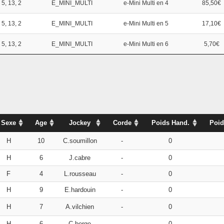
 5, 13, 2
E_MINI_MULTI
e-Mini Multi en 4
85,50€
 5, 13, 2
E_MINI_MULTI
e-Mini Multi en 5
17,10€
 5, 13, 2
E_MINI_MULTI
e-Mini Multi en 6
5,70€
Sexe
Age
Jockey
Corde
Poids Hand.
Poid
H
10
C.soumillon
-
0
H
6
J.cabre
-
0
F
4
L.rousseau
-
0
H
9
E.hardouin
-
0
H
7
A.vilchien
-
0
H
6
C.berge
-
0