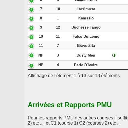
7
10
Lacrimosa
8
1
Kamssio
9
12
Duchesse Tango
10
11
Falco Du Lemo
11
7
Brave Zita
NP
3
Dusty Men
NP
4
Perle D'ivoire
Affichage de l'élement 1 à 13 sur 13 éléments
Arrivées et Rapports PMU
Pour les rapports PMU des autres courses il suffi
2) etc .... et C1 (course 1) C2 (courses 2) etc ...