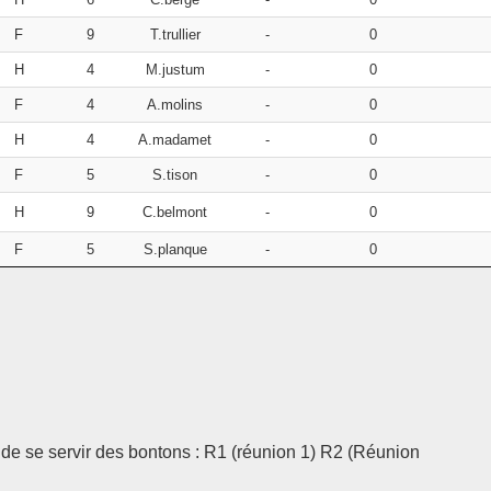
F
9
T.trullier
-
0
H
4
M.justum
-
0
F
4
A.molins
-
0
H
4
A.madamet
-
0
F
5
S.tison
-
0
H
9
C.belmont
-
0
F
5
S.planque
-
0
t de se servir des bontons : R1 (réunion 1) R2 (Réunion