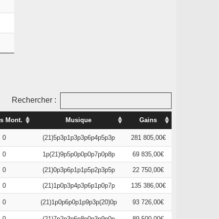
Rechercher :
s Mont.
Musique
Gains
0
(21)5p3p1p3p3p6p4p5p3p
281 805,00€
0
1p(21)9p5p0p0p0p7p0p8p
69 835,00€
0
(21)0p3p6p1p1p5p2p3p5p
22 750,00€
0
(21)1p0p3p4p3p6p1p0p7p
135 386,00€
0
(21)1p0p6p0p1p9p3p(20)0p
93 726,00€
0
(21)7p2p3p6p8p0p3p9p0p
89 500,00€