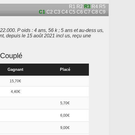
R1
R2
R3
R4
R5
C1
C2
C3
C4
C5
C6
C7
C8
C9
2.000. P oids : 4 ans, 56 k ; 5 ans et au-dess us,
nt, depuis le 15 août 2021 incl us, reçu une
Couplé
Gagnant
Placé
15,70€
4,40€
5,70€
6,00€
9,00€