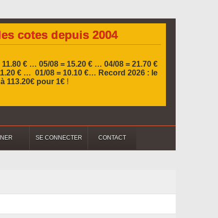
les cotes depuis 2004
 11.80 € … 05/08 = 15.20 € …
04/08 = 21.70 €
11.20 € … 01/08 = 10.10 €…
Record 2026 :
le
l à 113.20€ pour 1€
!
NNER
SE CONNECTER
CONTACT