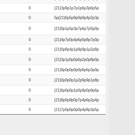
0
(21)3p9p1p7p1p6p3p6p5p
0
5p(21)6p5p9p0p0p4p2p3p
0
(21)0p1p5p3p7p6p7p5p0p
0
(21)4p7p0p4p6p0p8p7p0p
0
(21)0p8p4p1p9p9p1p2p8p
0
(21)3p1p0p0p6p2p0p8p0p
0
(21)9p0p0p0p0p8p6p3p0p
0
(21)0p0p0p1p2p9p9p1p8p
0
(21)6p6p0p1p0p9p0p9p6p
0
(21)8p0p9p0p7p4p6p2p4p
0
(21)7p0p0p0p0p4p8p3p5p