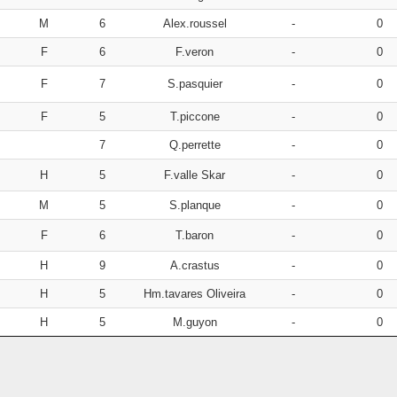
M
6
Alex.roussel
-
0
F
6
F.veron
-
0
F
7
S.pasquier
-
0
F
5
T.piccone
-
0
7
Q.perrette
-
0
H
5
F.valle Skar
-
0
M
5
S.planque
-
0
F
6
T.baron
-
0
H
9
A.crastus
-
0
H
5
Hm.tavares Oliveira
-
0
H
5
M.guyon
-
0