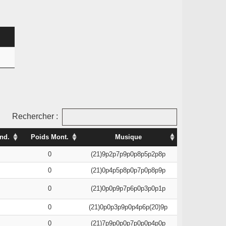
Rechercher :
nd.
Poids Mont.
Musique
0
(21)9p2p7p9p0p8p5p2p8p
0
(21)0p4p5p8p0p7p0p8p9p
0
(21)0p0p9p7p6p0p3p0p1p
0
(21)0p0p3p9p0p4p6p(20)9p
0
(21)7p9p0p0p7p0p0p4p0p