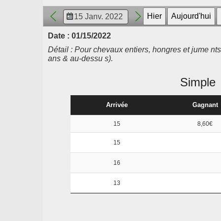
Date : 01/15/2022
Détail : Pour chevaux entiers, hongres et jume nts
ans & au-dessu s).
Simple
Arrivée
Gagnant
15
8,60€
15
16
13