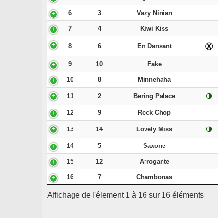
6
3
Vazy Ninian
7
4
Kiwi Kiss
8
6
En Dansant
9
10
Fake
10
8
Minnehaha
11
2
Bering Palace
12
9
Rock Chop
13
14
Lovely Miss
14
5
Saxone
15
12
Arrogante
16
7
Chambonas
Affichage de l'élement 1 à 16 sur 16 éléments