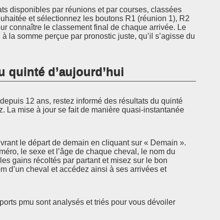
ats disponibles par réunions et par courses, classées
ouhaitée et sélectionnez les boutons R1 (réunion 1), R2
r connaître le classement final de chaque arrivée. Le
à la somme perçue par pronostic juste, qu’il s’agisse du
u quinté d’aujourd’hui
epuis 12 ans, restez informé des résultats du quinté
z. La mise à jour se fait de manière quasi-instantanée
rant le départ de demain en cliquant sur « Demain ».
uméro, le sexe et l’âge de chaque cheval, le nom du
 les gains récoltés par partant et misez sur le bon
 d’un cheval et accédez ainsi à ses arrivées et
pports pmu sont analysés et triés pour vous dévoiler