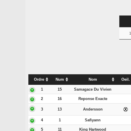
1
Ordre
Num
Nom
Oeil.
1
15
Samagace Du Vivien
2
16
Reponse Exacte
3
13
Andersson
4
1
Safiyann
5
11
King Hartwood