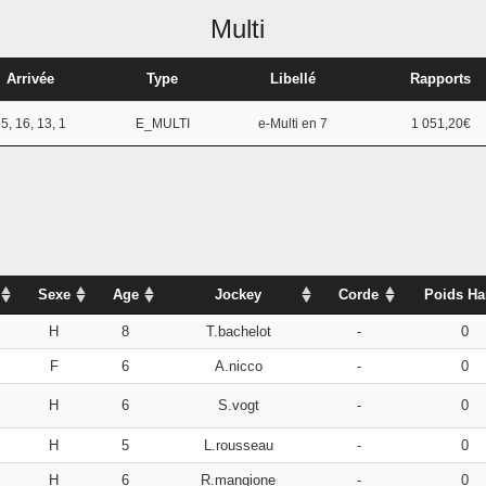
Multi
Arrivée
Type
Libellé
Rapports
5, 16, 13, 1
E_MULTI
e-Multi en 7
1 051,20€
Sexe
Age
Jockey
Corde
Poids Ha
H
8
T.bachelot
-
0
F
6
A.nicco
-
0
H
6
S.vogt
-
0
H
5
L.rousseau
-
0
H
6
R.mangione
-
0