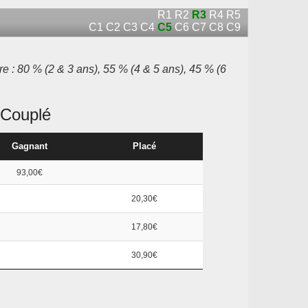
R1
R2
R3
R4
R5
C1
C2
C3
C4
C5
C6
C7
C8
C9
re : 80 % (2 & 3 ans), 55 % (4 & 5 ans), 45 % (6
Couplé
Gagnant
Placé
93,00€
20,30€
17,80€
30,90€