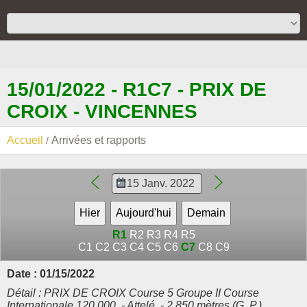
15/01/2022 - R1C7 - PRIX DE
CROIX - VINCENNES
Accueil
Arrivées et rapports
R1
R2
R3
R4
R5
C1
C2
C3
C4
C5
C6
C7
C8
C9
Date : 01/15/2022
Détail : PRIX DE CROIX Course 5 Groupe II Course
Internationale 120.000. - Attelé. - 2.850 mètres (G. P.)