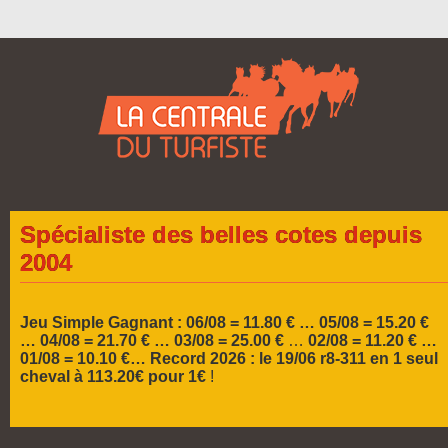
Jeu Simple Gagnant : 06/08 = 11.80 € … 05/08 = 15.20 €
…
04/08 = 21.70 € … 03/08 = 25.00 €
…
02/08 = 11.20 € …
01/08 = 10.10 €…
Record 2026 :
le 19/06 r8-311 en 1 seul
cheval à 113.20€ pour 1€
!