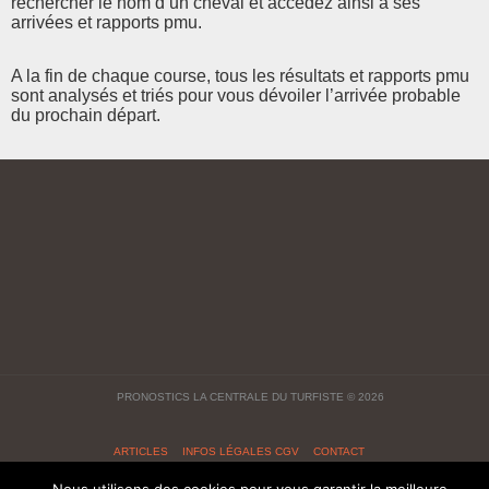
rechercher le nom d’un cheval et accédez ainsi à ses
arrivées et rapports pmu.
A la fin de chaque course, tous les résultats et rapports pmu
sont analysés et triés pour vous dévoiler l’arrivée probable
du prochain départ.
PRONOSTICS LA CENTRALE DU TURFISTE
© 2026
ARTICLES
INFOS LÉGALES CGV
CONTACT