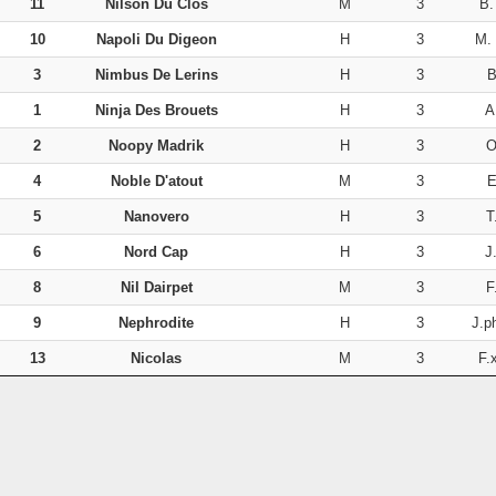
11
Nilson Du Clos
M
3
B.
10
Napoli Du Digeon
H
3
M.
3
Nimbus De Lerins
H
3
B
1
Ninja Des Brouets
H
3
A
2
Noopy Madrik
H
3
O
4
Noble D'atout
M
3
E
5
Nanovero
H
3
T
6
Nord Cap
H
3
J
8
Nil Dairpet
M
3
F
9
Nephrodite
H
3
J.p
13
Nicolas
M
3
F.