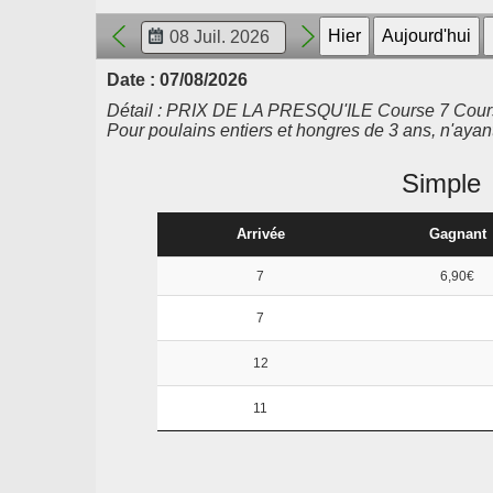
Date : 07/08/2026
Détail : PRIX DE LA PRESQU'ILE Course 7 Course F 
Pour poulains entiers et hongres de 3 ans, n'aya
Simple
Arrivée
Gagnant
7
6,90€
7
12
11