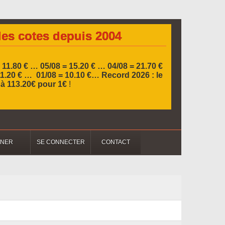
les cotes depuis 2004
 11.80 € … 05/08 = 15.20 € …
04/08 = 21.70 €
11.20 € … 01/08 = 10.10 €…
Record 2026 :
le
l à 113.20€ pour 1€
!
NNER
SE CONNECTER
CONTACT