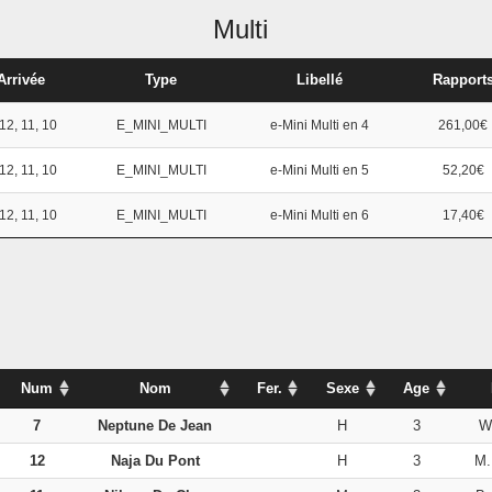
Multi
Arrivée
Type
Libellé
Rapport
 12, 11, 10
E_MINI_MULTI
e-Mini Multi en 4
261,00€
 12, 11, 10
E_MINI_MULTI
e-Mini Multi en 5
52,20€
 12, 11, 10
E_MINI_MULTI
e-Mini Multi en 6
17,40€
Num
Nom
Fer.
Sexe
Age
7
Neptune De Jean
H
3
W
12
Naja Du Pont
H
3
M.