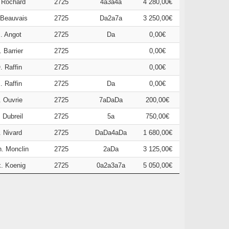
 Rochard
2725
4a3a4a
4 280,00€
 Beauvais
2725
Da2a7a
3 250,00€
. Angot
2725
Da
0,00€
. Barrier
2725
0,00€
. Raffin
2725
0,00€
. Raffin
2725
Da
0,00€
. Ouvrie
2725
7aDaDa
200,00€
. Dubreil
2725
5a
750,00€
. Nivard
2725
DaDa4aDa
1 680,00€
h. Monclin
2725
2aDa
3 125,00€
x. Koenig
2725
0a2a3a7a
5 050,00€