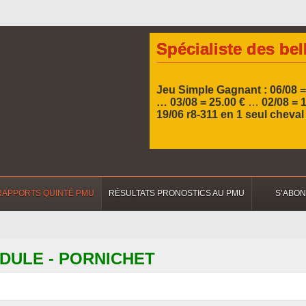
Spécialiste des bel
Jeu Simple Gagnant : 06/08 =
… 03/08 = 25.00 €
…
02/08 = 
19/06 r8-311 en 1 seul cheva
RAPPORTS QUINTÉ PMU
RÉSULTATS PRONOSTICS AU PMU
S’ABO
 BIDULE - PORNICHET