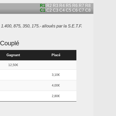
R1
R2
R3
R4
R5
R6
R7
R8
C1
C2
C3
C4
C5
C6
C7
C8
.400, 875, 350, 175.- alloués par la S.E.T.F.
Couplé
Gagnant
Placé
12,50€
3,10€
4,00€
2,80€