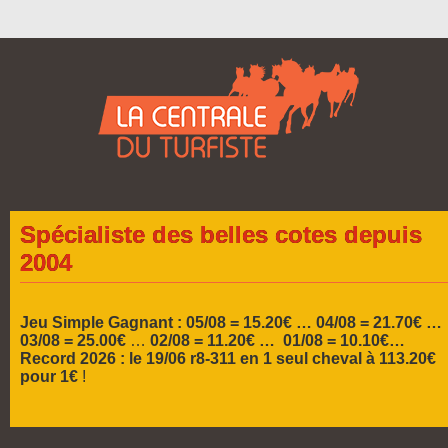
Jeu Simple Gagnant : 05/08 = 15.20€ …
04/08 = 21.70€ …
03/08 = 25.00€
…
02/08 = 11.20€ … 01/08 = 10.10€…
Record 2026 :
le 19/06 r8-311 en 1 seul cheval à 113.20€
pour 1€
!