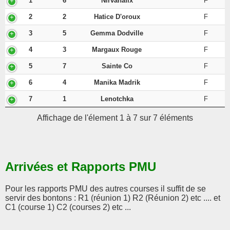
1
6
Nirvanafix
F
2
2
Hatice D'oroux
F
3
5
Gemma Dodville
F
4
3
Margaux Rouge
F
5
7
Sainte Co
F
6
4
Manika Madrik
F
7
1
Lenotchka
F
Affichage de l'élement 1 à 7 sur 7 éléments
Arrivées et Rapports PMU
Pour les rapports PMU des autres courses il suffit de se
servir des bontons : R1 (réunion 1) R2 (Réunion 2) etc .... et
C1 (course 1) C2 (courses 2) etc ...