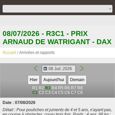
08/07/2026 - R3C1 - PRIX
ARNAUD DE WATRIGANT - DAX
Accueil
Arrivées et rapports
R1
R2
R3
R4
R5
R6
R7
R8
C1
C2
C3
C4
C5
C6
C7
C8
Date : 07/08/2026
Détail : Pour pouliches et juments de 4 et 5 ans, n'ayant pas,
en course à obstacles, couru trois fois. Poids : 4 ans, 66 kg ;