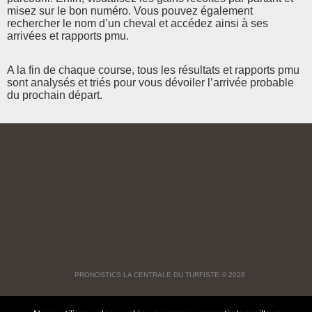
misez sur le bon numéro. Vous pouvez également
rechercher le nom d’un cheval et accédez ainsi à ses
arrivées et rapports pmu.
A la fin de chaque course, tous les résultats et rapports pmu
sont analysés et triés pour vous dévoiler l’arrivée probable
du prochain départ.
PRONOSTICS LA CENTRALE DU TURFISTE
© 2026
ARTICLES
INFOS LÉGALES CGV
CONTACT