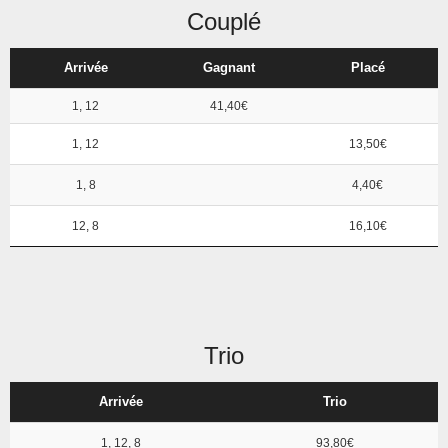
Couplé
Arrivée
Gagnant
Placé
1, 12
41,40€
1, 12
13,50€
1, 8
4,40€
12, 8
16,10€
Trio
Arrivée
Trio
1, 12, 8
93,80€