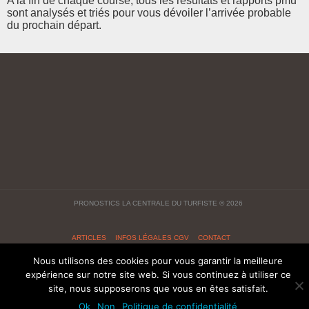
A la fin de chaque course, tous les résultats et rapports pmu
sont analysés et triés pour vous dévoiler l’arrivée probable
du prochain départ.
PRONOSTICS LA CENTRALE DU TURFISTE
© 2026
ARTICLES
INFOS LÉGALES CGV
CONTACT
Nous utilisons des cookies pour vous garantir la meilleure
expérience sur notre site web. Si vous continuez à utiliser ce
site, nous supposerons que vous en êtes satisfait.
Ok
Non
Politique de confidentialité