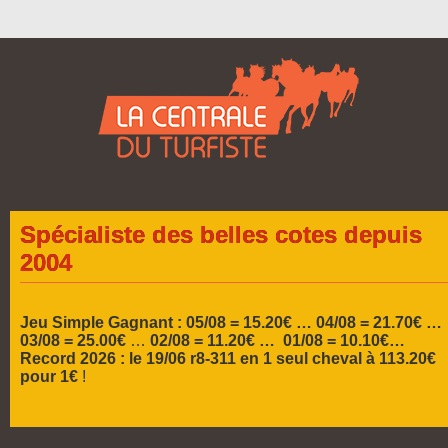
Spécialiste des belles cotes depuis
2004
Jeu Simple Gagnant : 05/08 = 15.20€ …
04/08 = 21.70€ …
03/08 = 25.00€
…
02/08 = 11.20€ … 01/08 = 10.10€…
Record 2026 :
le 19/06 r8-311 en 1 seul cheval à 113.20€
pour 1€
!