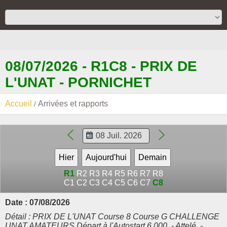
08/07/2026 - R1C8 - PRIX DE
L'UNAT - PORNICHET
Accueil
Arrivées et rapports
R1
R2
R3
R4
R5
R6
R7
R8
C1
C2
C3
C4
C5
C6
C7
C8
Date : 07/08/2026
Détail : PRIX DE L'UNAT Course 8 Course G CHALLENGE
UNAT AMATEURS Départ à l'Autostart 6.000. - Attelé. -