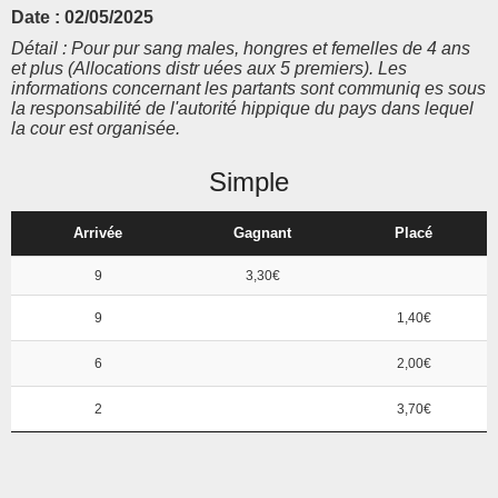
Date : 02/05/2025
Détail : Pour pur sang males, hongres et femelles de 4 ans
et plus (Allocations distr uées aux 5 premiers). Les
informations concernant les partants sont communiq es sous
la responsabilité de l'autorité hippique du pays dans lequel
la cour est organisée.
Simple
Arrivée
Gagnant
Placé
9
3,30€
9
1,40€
6
2,00€
2
3,70€