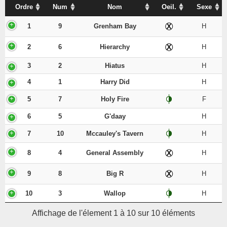
Ordre
Num
Nom
Oeil.
Sexe
1
9
Grenham Bay
H
2
6
Hierarchy
H
3
2
Hiatus
H
4
1
Harry Did
H
5
7
Holy Fire
F
6
5
G'daay
H
7
10
Mccauley's Tavern
H
8
4
General Assembly
H
9
8
Big R
H
10
3
Wallop
H
Affichage de l'élement 1 à 10 sur 10 éléments