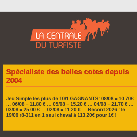
Spécialiste des belles cotes depuis
2004
Jeu Simple les plus de 10/1 GAGNANTS: 08/08 = 10.70€
… 06/08 = 11.80 € … 05/08 = 15.20 € …
04/08 = 21.70 € …
03/08 = 25.00 €
…
02/08 = 11.20 € …
Record 2026 :
le
19/06 r8-311 en 1 seul cheval à 113.20€ pour 1€
!