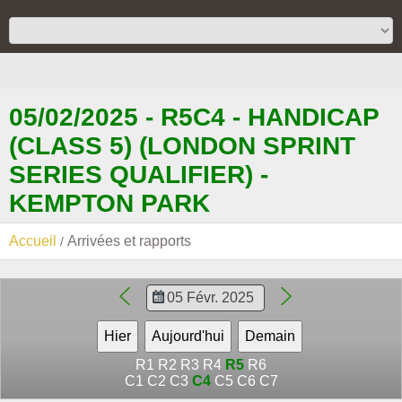
05/02/2025 - R5C4 - HANDICAP
(CLASS 5) (LONDON SPRINT
SERIES QUALIFIER) -
KEMPTON PARK
Accueil
Arrivées et rapports
R1
R2
R3
R4
R5
R6
C1
C2
C3
C4
C5
C6
C7