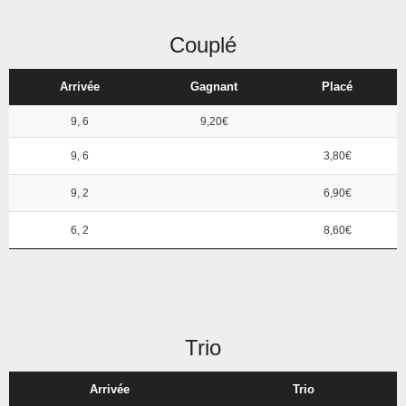
Couplé
Arrivée
Gagnant
Placé
9, 6
9,20€
9, 6
3,80€
9, 2
6,90€
6, 2
8,60€
Trio
Arrivée
Trio