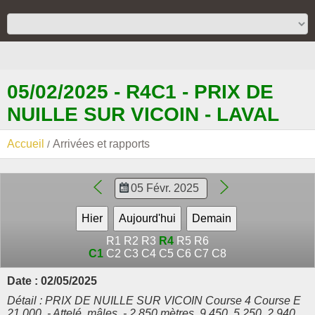
05/02/2025 - R4C1 - PRIX DE
NUILLE SUR VICOIN - LAVAL
Accueil
Arrivées et rapports
R1
R2
R3
R4
R5
R6
C1
C2
C3
C4
C5
C6
C7
C8
Date : 02/05/2025
Détail : PRIX DE NUILLE SUR VICOIN Course 4 Course E
21.000. - Attelé, mâles. - 2.850 mètres. 9.450, 5.250, 2.940,