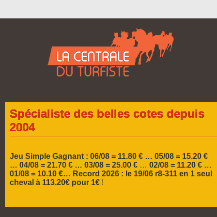
Spécialiste des belles cotes depuis
2004
Jeu Simple Gagnant : 06/08 = 11.80 € … 05/08 = 15.20 €
…
04/08 = 21.70 € … 03/08 = 25.00 €
…
02/08 = 11.20 € …
01/08 = 10.10 €…
Record 2026 :
le 19/06 r8-311 en 1 seul
cheval à 113.20€ pour 1€
!