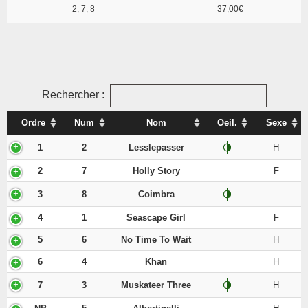
2, 7, 8
37,00€
Rechercher :
Ordre
Num
Nom
Oeil.
Sexe
1
2
Lesslepasser
H
2
7
Holly Story
F
3
8
Coimbra
4
1
Seascape Girl
F
5
6
No Time To Wait
H
6
4
Khan
H
7
3
Muskateer Three
H