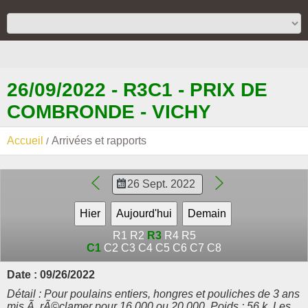
26/09/2022 - R3C1 - PRIX DE
COMBRONDE - VICHY
Accueil
Arrivées et rapports
R1
R2
R3
R4
R5
C1
C2
C3
C4
C5
C6
C7
C8
Date : 09/26/2022
Détail : Pour poulains entiers, hongres et pouliches de 3 ans
mis Ã rÃ©clamer pour 16.000 ou 20.000. Poids : 56 k. Les