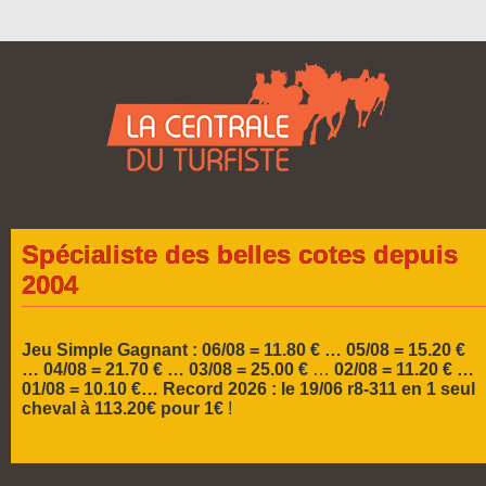
Spécialiste des belles cotes depuis
2004
Jeu Simple Gagnant : 06/08 = 11.80 € … 05/08 = 15.20 €
…
04/08 = 21.70 € … 03/08 = 25.00 €
…
02/08 = 11.20 € …
01/08 = 10.10 €…
Record 2026 :
le 19/06 r8-311 en 1 seul
cheval à 113.20€ pour 1€
!