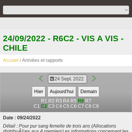
24/09/2022 - R6C2 - VIS A VIS -
CHILE
Accueil
Arrivées et rapports
R1
R2
R3
R4
R5
R6
R7
C1
C2
C3
C4
C5
C6
C7
C8
C9
Date : 09/24/2022
Détail : Pour pur sang femelle de trois ans (Allocations
distribuÃ©es aux 4 premiers) es informations concernant les