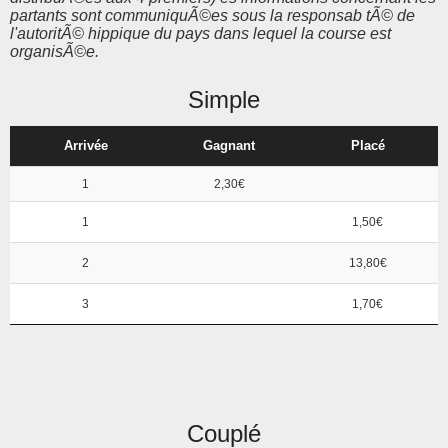
partants sont communiquÃ©es sous la responsab tÃ© de
l'autoritÃ© hippique du pays dans lequel la course est
organisÃ©e.
Simple
Arrivée
Gagnant
Placé
1
2,30€
1
1,50€
2
13,80€
3
1,70€
Couplé