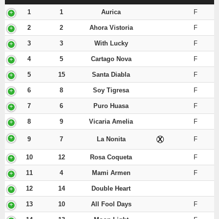
1
1
Aurica
F
2
2
Ahora Vistoria
F
3
3
With Lucky
F
4
5
Cartago Nova
F
5
15
Santa Diabla
F
6
8
Soy Tigresa
F
7
6
Puro Huasa
F
8
9
Vicaria Amelia
F
9
7
La Nonita
F
10
12
Rosa Coqueta
F
11
4
Mami Armen
F
12
14
Double Heart
13
10
All Fool Days
F