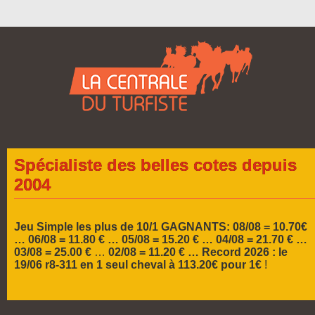
Spécialiste des belles cotes depuis
2004
Jeu Simple les plus de 10/1 GAGNANTS: 08/08 = 10.70€
… 06/08 = 11.80 € … 05/08 = 15.20 € …
04/08 = 21.70 € …
03/08 = 25.00 €
…
02/08 = 11.20 € …
Record 2026 :
le
19/06 r8-311 en 1 seul cheval à 113.20€ pour 1€
!