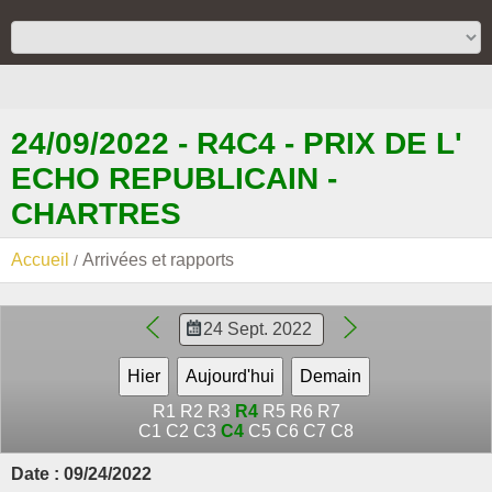
24/09/2022 - R4C4 - PRIX DE L'
ECHO REPUBLICAIN -
CHARTRES
Accueil
Arrivées et rapports
R1
R2
R3
R4
R5
R6
R7
C1
C2
C3
C4
C5
C6
C7
C8
Date : 09/24/2022