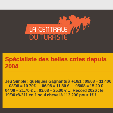
Spécialiste des belles cotes depuis
2004
Jeu Simple : quelques Gagnants à +10/1 : 09/08 = 11.40€
…08/08 = 10.70€ … 06/08 = 11.80 € … 05/08 = 15.20 € …
04/08 = 21.70 € … 03/08 = 25.00 €
…
Record 2026 :
le
19/06 r8-311 en 1 seul cheval à 113.20€ pour 1€
!