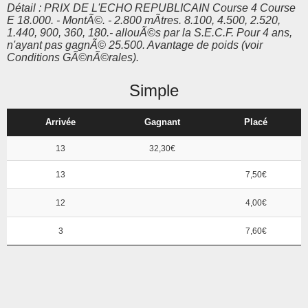
Détail : PRIX DE L'ECHO REPUBLICAIN Course 4 Course
E 18.000. - MontÃ©. - 2.800 mÃtres. 8.100, 4.500, 2.520,
1.440, 900, 360, 180.- allouÃ©s par la S.E.C.F. Pour 4 ans,
n'ayant pas gagnÃ© 25.500. Avantage de poids (voir
Conditions GÃ©nÃ©rales).
Simple
Arrivée
Gagnant
Placé
13
32,30€
13
7,50€
12
4,00€
3
7,60€