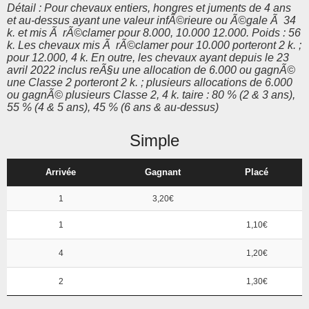
Détail : Pour chevaux entiers, hongres et juments de 4 ans
et au-dessus ayant une valeur infÃ©rieure ou Ã©gale Ã 34
k. et mis Ã rÃ©clamer pour 8.000, 10.000 12.000. Poids : 56
k. Les chevaux mis Ã rÃ©clamer pour 10.000 porteront 2 k. ;
pour 12.000, 4 k. En outre, les chevaux ayant depuis le 23
avril 2022 inclus reÃ§u une allocation de 6.000 ou gagnÃ©
une Classe 2 porteront 2 k. ; plusieurs allocations de 6.000
ou gagnÃ© plusieurs Classe 2, 4 k. taire : 80 % (2 & 3 ans),
55 % (4 & 5 ans), 45 % (6 ans & au-dessus)
Simple
Arrivée
Gagnant
Placé
1
3,20€
1
1,10€
4
1,20€
2
1,30€