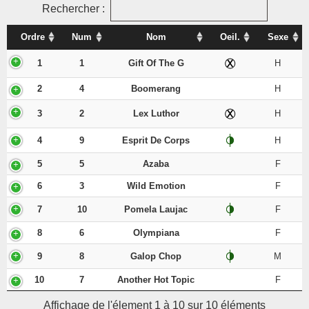
Rechercher :
Ordre
Num
Nom
Oeil.
Sexe
1
1
Gift Of The G
H
2
4
Boomerang
H
3
2
Lex Luthor
H
4
9
Esprit De Corps
H
5
5
Azaba
F
6
3
Wild Emotion
F
7
10
Pomela Laujac
F
8
6
Olympiana
F
9
8
Galop Chop
M
10
7
Another Hot Topic
F
Affichage de l'élement 1 à 10 sur 10 éléments