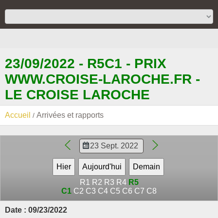
23/09/2022 - R5C1 - PRIX
WWW.CROISE-LAROCHE.FR -
LE CROISE LAROCHE
Accueil
Arrivées et rapports
R1
R2
R3
R4
R5
C1
C2
C3
C4
C5
C6
C7
C8
Date : 09/23/2022