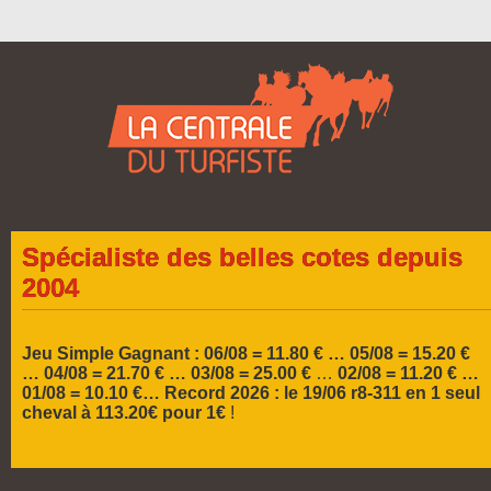
Spécialiste des belles cotes depuis
2004
Jeu Simple Gagnant : 06/08 = 11.80 € … 05/08 = 15.20 €
…
04/08 = 21.70 € … 03/08 = 25.00 €
…
02/08 = 11.20 € …
01/08 = 10.10 €…
Record 2026 :
le 19/06 r8-311 en 1 seul
cheval à 113.20€ pour 1€
!