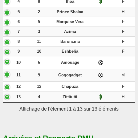
4
8
Ihoa
F
5
2
Prince Shalaa
H
6
5
Marquise Vera
F
7
3
Azima
F
8
11
Baroncina
F
9
10
Eshbelia
F
10
6
Amouage
11
9
Gogogadget
M
12
12
Chapuza
F
13
4
Zittitutti
H
Affichage de l'élement 1 à 13 sur 13 éléments