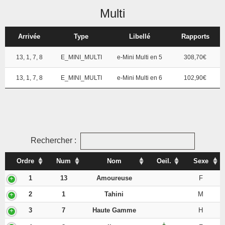
Multi
Arrivée
Type
Libellé
Rapports
13, 1, 7, 8
E_MINI_MULTI
e-Mini Multi en 5
308,70€
13, 1, 7, 8
E_MINI_MULTI
e-Mini Multi en 6
102,90€
Rechercher :
Ordre
Num
Nom
Oeil.
Sexe
1
13
Amoureuse
F
2
1
Tahini
M
3
7
Haute Gamme
H