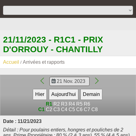
21/11/2023 - R1C1 - PRIX
D'ORROUY - CHANTILLY
Accueil
Arrivées et rapports
R1
R2
R3
R4
R5
R6
C1
C2
C3
C4
C5
C6
C7
C8
Date : 11/21/2023
Détail : Pour poulains entiers, hongres et pouliches de 2
ans. Prime Propriétaire : 80 % (2 & 3 ans), 55 % (4 & 5 ans),