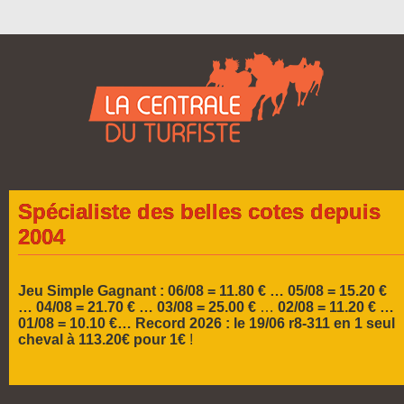
Jeu Simple Gagnant : 06/08 = 11.80 € … 05/08 = 15.20 €
…
04/08 = 21.70 € … 03/08 = 25.00 €
…
02/08 = 11.20 € …
01/08 = 10.10 €…
Record 2026 :
le 19/06 r8-311 en 1 seul
cheval à 113.20€ pour 1€
!