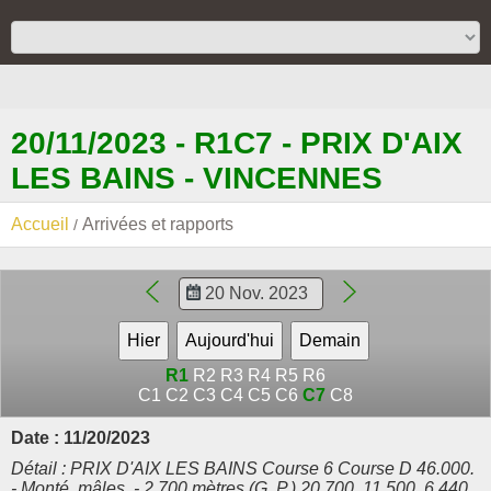
20/11/2023 - R1C7 - PRIX D'AIX
LES BAINS - VINCENNES
Accueil
Arrivées et rapports
R1
R2
R3
R4
R5
R6
C1
C2
C3
C4
C5
C6
C7
C8
Date : 11/20/2023
Détail : PRIX D'AIX LES BAINS Course 6 Course D 46.000.
- Monté, mâles. - 2.700 mètres (G. P.) 20.700, 11.500, 6.440,