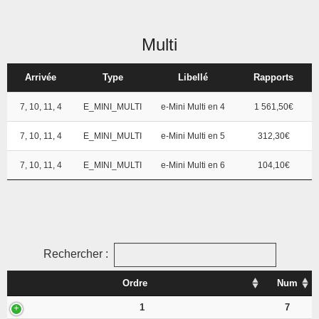
Multi
Arrivée
Type
Libellé
Rapports
7, 10, 11, 4
E_MINI_MULTI
e-Mini Multi en 4
1 561,50€
7, 10, 11, 4
E_MINI_MULTI
e-Mini Multi en 5
312,30€
7, 10, 11, 4
E_MINI_MULTI
e-Mini Multi en 6
104,10€
Rechercher :
Ordre
Num
1
7