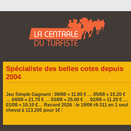
Spécialiste des belles cotes depuis
2004
Jeu Simple Gagnant : 06/08 = 11.80 € … 05/08 = 15.20 €
…
04/08 = 21.70 € … 03/08 = 25.00 €
…
02/08 = 11.20 € …
01/08 = 10.10 €…
Record 2026 :
le 19/06 r8-311 en 1 seul
cheval à 113.20€ pour 1€
!