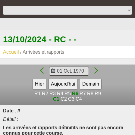
13/10/2024 - RC - -
Accueil
Arrivées et rapports
R1
R2
R3
R4
R5
R6
R7
R8
R9
C1
C2
C3
C4
Date : //
Détail :
Les arrivées et rapports définitifs ne sont pas encore
connus pour cette course.