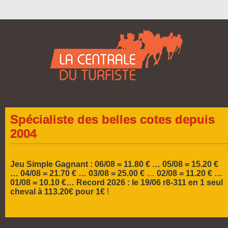
Spécialiste des belles cotes depuis
2004
Jeu Simple Gagnant : 06/08 = 11.80 € … 05/08 = 15.20 €
…
04/08 = 21.70 € … 03/08 = 25.00 €
…
02/08 = 11.20 € …
01/08 = 10.10 €…
Record 2026 :
le 19/06 r8-311 en 1 seul
cheval à 113.20€ pour 1€
!