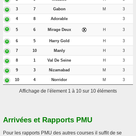
3
7
Gabon
M
3
4
8
Adorable
3
5
6
Mirage Deux
H
3
6
5
Harry Gold
H
3
7
10
Manly
H
3
8
1
Val De Seine
H
3
9
3
Nizamabad
M
3
10
4
Norridor
M
3
Affichage de l'élement 1 à 10 sur 10 éléments
Arrivées et Rapports PMU
Pour les rapports PMU des autres courses il suffit de se