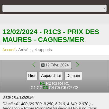
12/02/2024 - R1C3 - PRIX DES
MAURES - CAGNES/MER
Accueil
Arrivées et rapports
R1
R2
R3
R4
R5
C1
C2
C3
C4
C5
C6
C7
C8
Date : 02/12/2024
Détail : 41 400 (20 700, 8 280, 6 210, 4 140, 2 070 ) -
Allocation + Prime Propriétai (si éligible) Pour poulains