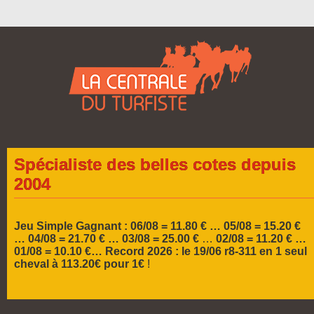
Spécialiste des belles cotes depuis
2004
Jeu Simple Gagnant : 06/08 = 11.80 € … 05/08 = 15.20 €
…
04/08 = 21.70 € … 03/08 = 25.00 €
…
02/08 = 11.20 € …
01/08 = 10.10 €…
Record 2026 :
le 19/06 r8-311 en 1 seul
cheval à 113.20€ pour 1€
!