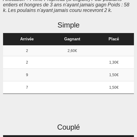
entiers et hongres de 3 ans n'ayant jamais gagn Poids : 58
k. Les poulains n'ayant jamais couru recevront 2 k.
Simple
Arrivée
Gagnant
Placé
2
2,60€
2
1,30€
9
1,50€
7
1,50€
Couplé