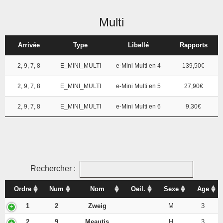
Multi
Arrivée
Type
Libellé
Rapports
2, 9, 7, 8
E_MINI_MULTI
e-Mini Multi en 4
139,50€
2, 9, 7, 8
E_MINI_MULTI
e-Mini Multi en 5
27,90€
2, 9, 7, 8
E_MINI_MULTI
e-Mini Multi en 6
9,30€
Rechercher :
Ordre
Num
Nom
Oeil.
Sexe
Age
1
2
Zweig
M
3
2
9
Meautis
H
3