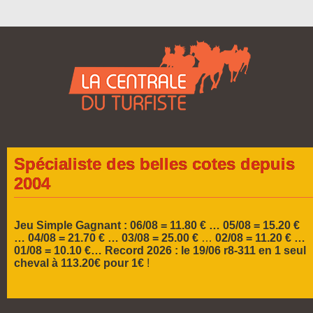
Spécialiste des belles cotes depuis
2004
Jeu Simple Gagnant : 06/08 = 11.80 € … 05/08 = 15.20 €
…
04/08 = 21.70 € … 03/08 = 25.00 €
…
02/08 = 11.20 € …
01/08 = 10.10 €…
Record 2026 :
le 19/06 r8-311 en 1 seul
cheval à 113.20€ pour 1€
!