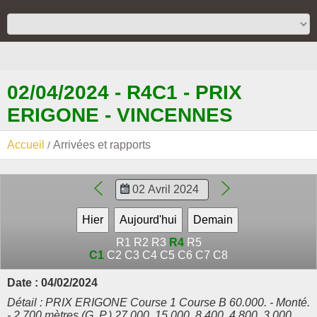
02/04/2024 - R4C1 - PRIX
ERIGONE - VINCENNES
Accueil
Arrivées et rapports
R1
R2
R3
R4
R5
C1
C2
C3
C4
C5
C6
C7
C8
Date : 04/02/2024
Détail : PRIX ERIGONE Course 1 Course B 60.000. - Monté.
- 2.700 mètres (G. P.) 27.000, 15.000, 8.400, 4.800, 3.000,