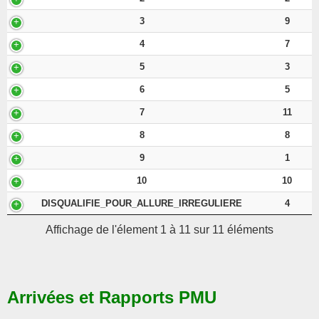
3
9
4
7
5
3
6
5
7
11
8
8
9
1
10
10
DISQUALIFIE_POUR_ALLURE_IRREGULIERE
4
Affichage de l'élement 1 à 11 sur 11 éléments
Arrivées et Rapports PMU