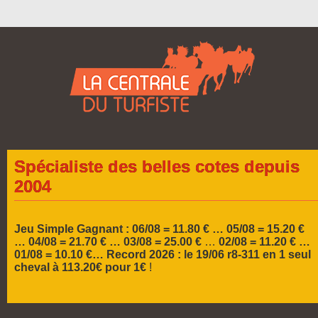
Spécialiste des belles cotes depuis
2004
Jeu Simple Gagnant : 06/08 = 11.80 € … 05/08 = 15.20 €
…
04/08 = 21.70 € … 03/08 = 25.00 €
…
02/08 = 11.20 € …
01/08 = 10.10 €…
Record 2026 :
le 19/06 r8-311 en 1 seul
cheval à 113.20€ pour 1€
!