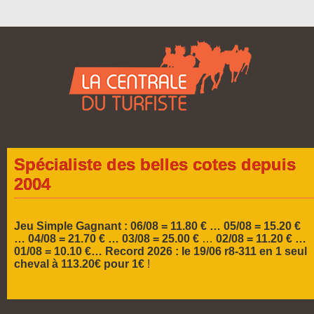
Spécialiste des belles cotes depuis
2004
Jeu Simple Gagnant : 06/08 = 11.80 € … 05/08 = 15.20 €
…
04/08 = 21.70 € … 03/08 = 25.00 €
…
02/08 = 11.20 € …
01/08 = 10.10 €…
Record 2026 :
le 19/06 r8-311 en 1 seul
cheval à 113.20€ pour 1€
!