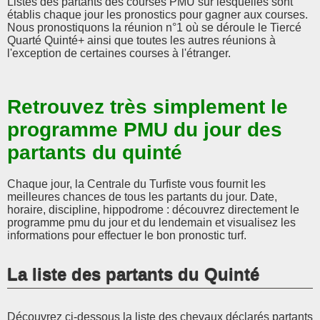
Listes des partants des courses PMU sur lesquelles sont
établis chaque jour les pronostics pour gagner aux courses.
Nous pronostiquons la réunion n°1 où se déroule le Tiercé
Quarté Quinté+ ainsi que toutes les autres réunions à
l'exception de certaines courses à l'étranger.
Retrouvez très simplement le
programme PMU du jour des
partants du quinté
Chaque jour, la Centrale du Turfiste vous fournit les
meilleures chances de tous les partants du jour. Date,
horaire, discipline, hippodrome : découvrez directement le
programme pmu du jour et du lendemain et visualisez les
informations pour effectuer le bon pronostic turf.
La liste des partants du Quinté
Découvrez ci-dessous la liste des chevaux déclarés partants