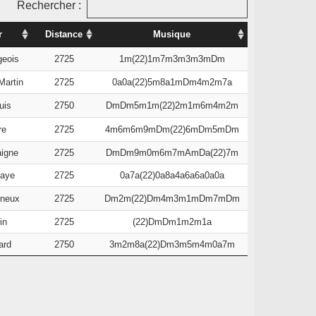
Rechercher :
r
Distance
Musique
geois
2725
1m(22)1m7m3m3m3mDm
Martin
2725
0a0a(22)5m8a1mDm4m2m7a
uis
2750
DmDm5m1m(22)2m1m6m4m2m
re
2725
4m6m6m9mDm(22)6mDm5mDm
aigne
2725
DmDm9m0m6m7mAmDa(22)7m
saye
2725
0a7a(22)0a8a4a6a6a0a0a
gneux
2725
Dm2m(22)Dm4m3m1mDm7mDm
in
2725
(22)DmDm1m2m1a
ard
2750
3m2m8a(22)Dm3m5m4m0a7m