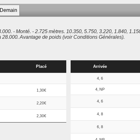
0. - Monté. - 2.725 mètres. 10.350, 5.750, 3.220, 1.840, 1.150,
à 28.000. Avantage de poids (voir Conditions Générales).
Placé
Arrivée
4, 6
4, NP
1,30€
4, 6
2,20€
4, 8
2,30€
6, 8
4, NP