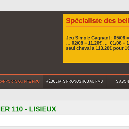
Spécialiste des bel
Jeu Simple Gagnant : 05/08 
…
02/08 = 11.20€ … 01/08 =
seul cheval à 113.20€ pour 1
RAPPORTS QUINTÉ PMU
RÉSULTATS PRONOSTICS AU PMU
S’ABO
IER 110 - LISIEUX