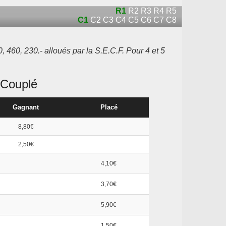
R1
R2
R3
R4
R5
C1
C2
C3
C4
C5
C6
C7
C8
 460, 230.- alloués par la S.E.C.F. Pour 4 et 5
Couplé
Gagnant
Placé
8,80€
2,50€
4,10€
3,70€
5,90€
1,50€