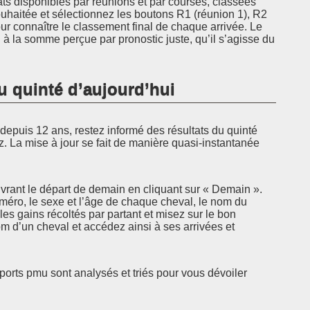
ats disponibles par réunions et par courses, classées
ouhaitée et sélectionnez les boutons R1 (réunion 1), R2
r connaître le classement final de chaque arrivée. Le
à la somme perçue par pronostic juste, qu’il s’agisse du
u quinté d’aujourd’hui
epuis 12 ans, restez informé des résultats du quinté
z. La mise à jour se fait de manière quasi-instantanée
rant le départ de demain en cliquant sur « Demain ».
uméro, le sexe et l’âge de chaque cheval, le nom du
 les gains récoltés par partant et misez sur le bon
 d’un cheval et accédez ainsi à ses arrivées et
pports pmu sont analysés et triés pour vous dévoiler