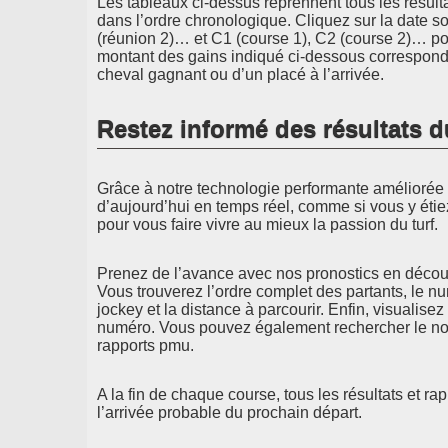
Les tableaux ci-dessus reprennent tous les résult
dans l’ordre chronologique. Cliquez sur la date s
(réunion 2)… et C1 (course 1), C2 (course 2)… pou
montant des gains indiqué ci-dessous correspond 
cheval gagnant ou d’un placé à l’arrivée.
Restez informé des résultats d
Grâce à notre technologie performante améliorée d
d’aujourd’hui en temps réel, comme si vous y étie
pour vous faire vivre au mieux la passion du turf.
Prenez de l’avance avec nos pronostics en découv
Vous trouverez l’ordre complet des partants, le n
jockey et la distance à parcourir. Enfin, visualisez
numéro. Vous pouvez également rechercher le nom
rapports pmu.
A la fin de chaque course, tous les résultats et ra
l’arrivée probable du prochain départ.