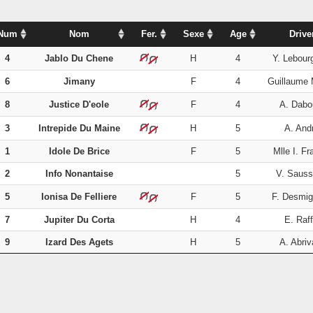
Num
Nom
Fer.
Sexe
Age
Drive
4
Jablo Du Chene
H
4
Y. Lebour
6
Jimany
F
4
Guillaume 
8
Justice D'eole
F
4
A. Dabo
3
Intrepide Du Maine
H
5
A. And
1
Idole De Brice
F
5
Mlle I. Fr
2
Info Nonantaise
5
V. Saus
5
Ionisa De Felliere
F
5
F. Desmi
7
Jupiter Du Corta
H
4
E. Raff
9
Izard Des Agets
H
5
A. Abriv