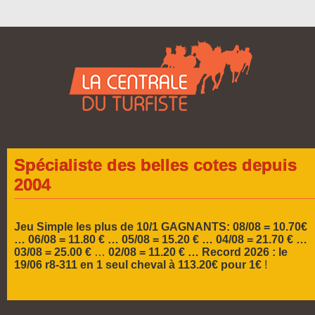
Spécialiste des belles cotes depuis
2004
Jeu Simple les plus de 10/1 GAGNANTS: 08/08 = 10.70€
… 06/08 = 11.80 € … 05/08 = 15.20 € …
04/08 = 21.70 € …
03/08 = 25.00 €
…
02/08 = 11.20 € …
Record 2026 :
le
19/06 r8-311 en 1 seul cheval à 113.20€ pour 1€
!