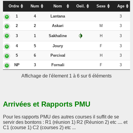
Ordre
Num
Nom
Oeil.
Sexe
Age
1
4
Lantana
3
2
2
Askari
M
3
3
1
Sakhaline
H
3
4
5
Joury
F
3
5
6
Percival
H
3
NP
3
Fornali
F
3
Affichage de l'élement 1 à 6 sur 6 éléments
Arrivées et Rapports PMU
Pour les rapports PMU des autres courses il suffit de se
servir des bontons : R1 (réunion 1) R2 (Réunion 2) etc .... et
C1 (course 1) C2 (courses 2) etc ...