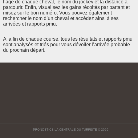
l’âge de chaque cheval, le nom du jockey et la distance à
parcourir. Enfin, visualisez les gains récoltés par partant et
misez sur le bon numéro. Vous pouvez également
rechercher le nom d’un cheval et accédez ainsi à ses
arrivées et rapports pmu.
A la fin de chaque course, tous les résultats et rapports pmu
sont analysés et triés pour vous dévoiler l’arrivée probable
du prochain départ.
PRONOSTICS LA CENTRALE DU TURFISTE
© 2026