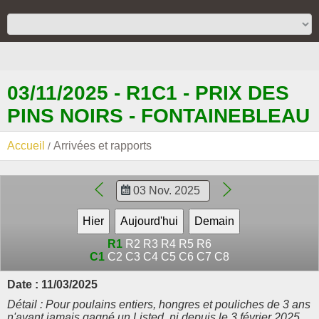
03/11/2025 - R1C1 - PRIX DES
PINS NOIRS - FONTAINEBLEAU
Accueil
Arrivées et rapports
R1
R2
R3
R4
R5
R6
C1
C2
C3
C4
C5
C6
C7
C8
Date : 11/03/2025
Détail : Pour poulains entiers, hongres et pouliches de 3 ans
n'ayant jamais gagné un Listed, ni depuis le 3 février 2025