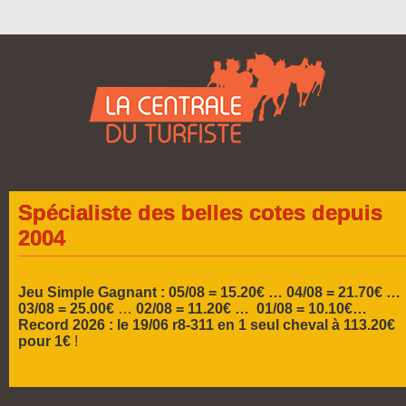
Spécialiste des belles cotes depuis
2004
Jeu Simple Gagnant : 05/08 = 15.20€ …
04/08 = 21.70€ …
03/08 = 25.00€
…
02/08 = 11.20€ … 01/08 = 10.10€…
Record 2026 :
le 19/06 r8-311 en 1 seul cheval à 113.20€
pour 1€
!