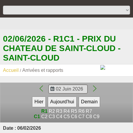
02/06/2026 - R1C1 - PRIX DU
CHATEAU DE SAINT-CLOUD -
SAINT-CLOUD
Accueil
Arrivées et rapports
R1
R2
R3
R4
R5
R6
R7
C1
C2
C3
C4
C5
C6
C7
C8
C9
Date : 06/02/2026