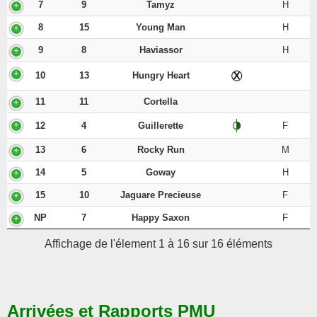
7
9
Tamyz
H
8
15
Young Man
H
9
8
Haviassor
H
10
13
Hungry Heart
11
11
Cortella
12
4
Guillerette
F
13
6
Rocky Run
M
14
5
Goway
H
15
10
Jaguare Precieuse
F
NP
7
Happy Saxon
F
Affichage de l'élement 1 à 16 sur 16 éléments
Arrivées et Rapports PMU