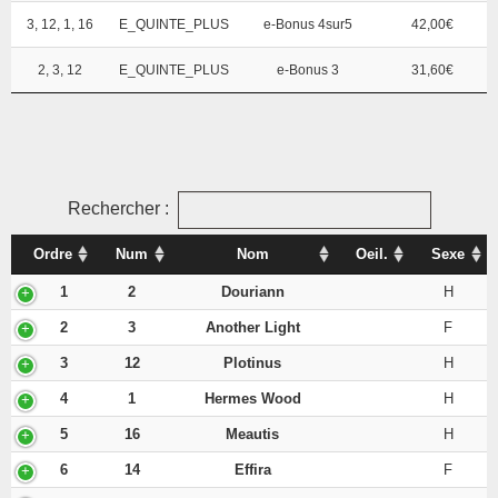
3, 12, 1, 16
E_QUINTE_PLUS
e-Bonus 4sur5
42,00€
2, 3, 12
E_QUINTE_PLUS
e-Bonus 3
31,60€
Rechercher :
Ordre
Num
Nom
Oeil.
Sexe
1
2
Douriann
H
2
3
Another Light
F
3
12
Plotinus
H
4
1
Hermes Wood
H
5
16
Meautis
H
6
14
Effira
F