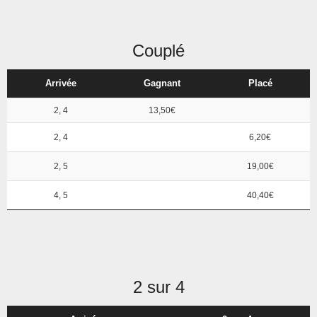
Couplé
Arrivée
Gagnant
Placé
2, 4
13,50€
2, 4
6,20€
2, 5
19,00€
4, 5
40,40€
2 sur 4