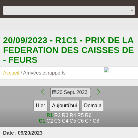
20/09/2023 - R1C1 - PRIX DE LA
FEDERATION DES CAISSES DE
- FEURS
Accueil
Arrivées et rapports
R1
R2
R3
R4
R5
R6
C1
C2
C3
C4
C5
C6
C7
C8
Date : 09/20/2023