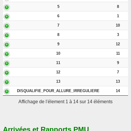
5
8
6
1
7
10
8
3
9
12
10
11
11
9
12
7
13
13
DISQUALIFIE_POUR_ALLURE_IRREGULIERE
14
Affichage de l'élement 1 à 14 sur 14 éléments
Arrivées et Rapports PMU