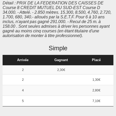
Détail : PRIX DE LA FEDERATION DES CAISSES DE
Course 8 CREDIT MUTUEL DU SUD-EST Course D
34.000. - Attelé. - 2.850 mètres. 15.300, 8.500, 4.760, 2.720,
1.700, 680, 340.- alloués par la S.E.T.F. Pour 6 à 10 ans
inclus, n'ayant pas gagné 291.000. - Recul de 25 m. à
158.00 . Sont seules admises à driver les personnes ayant
gagné au moins cinq courses (en étant titulaire d'une
autorisation de monter à titre professionnel).
Simple
Arrivée
Gagnant
Placé
2
2,30€
2
1,30€
4
2,80€
5
7,10€