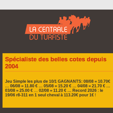
Spécialiste des belles cotes depuis
2004
Jeu Simple les plus de 10/1 GAGNANTS: 08/08 = 10.70€
… 06/08 = 11.80 € … 05/08 = 15.20 € …
04/08 = 21.70 € …
03/08 = 25.00 €
…
02/08 = 11.20 € …
Record 2026 :
le
19/06 r8-311 en 1 seul cheval à 113.20€ pour 1€
!