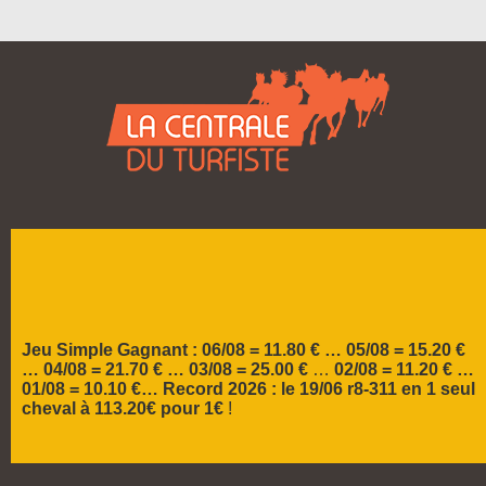
Spécialiste des belles cotes depuis
2004
Jeu Simple Gagnant : 06/08 = 11.80 € … 05/08 = 15.20 €
…
04/08 = 21.70 € … 03/08 = 25.00 €
…
02/08 = 11.20 € …
01/08 = 10.10 €…
Record 2026 :
le 19/06 r8-311 en 1 seul
cheval à 113.20€ pour 1€
!