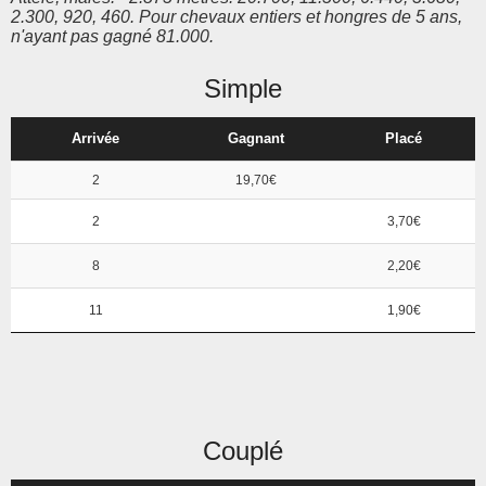
2.300, 920, 460. Pour chevaux entiers et hongres de 5 ans,
n'ayant pas gagné 81.000.
Simple
Arrivée
Gagnant
Placé
2
19,70€
2
3,70€
8
2,20€
11
1,90€
Couplé