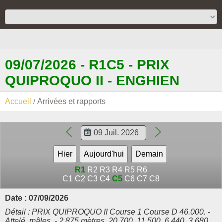
09/07/2026 - R1C5 - PRIX
QUIPROQUO II - ENGHIEN
Accueil
Arrivées et rapports
R1
R2
R3
R4
R5
R6
C1
C2
C3
C4
C5
C6
C7
C8
Date : 07/09/2026
Détail : PRIX QUIPROQUO II Course 1 Course D 46.000. -
Attelé, mâles. - 2.875 mètres. 20.700, 11.500, 6.440, 3.680,