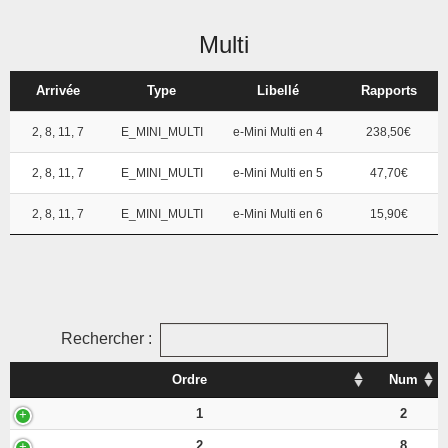
Multi
Arrivée
Type
Libellé
Rapports
2, 8, 11, 7
E_MINI_MULTI
e-Mini Multi en 4
238,50€
2, 8, 11, 7
E_MINI_MULTI
e-Mini Multi en 5
47,70€
2, 8, 11, 7
E_MINI_MULTI
e-Mini Multi en 6
15,90€
Rechercher :
Ordre
Num
1
2
2
8