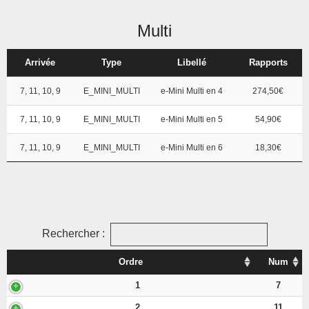
Multi
Arrivée
Type
Libellé
Rapports
7, 11, 10, 9
E_MINI_MULTI
e-Mini Multi en 4
274,50€
7, 11, 10, 9
E_MINI_MULTI
e-Mini Multi en 5
54,90€
7, 11, 10, 9
E_MINI_MULTI
e-Mini Multi en 6
18,30€
Rechercher :
Ordre
Num
1
7
2
11