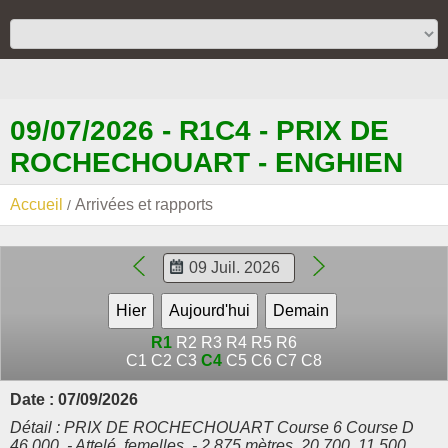
09/07/2026 - R1C4 - PRIX DE
ROCHECHOUART - ENGHIEN
Accueil
Arrivées et rapports
R1
R2
R3
R4
R5
R6
C1
C2
C3
C4
C5
C6
C7
C8
Date : 07/09/2026
Détail : PRIX DE ROCHECHOUART Course 6 Course D
46.000. - Attelé, femelles. - 2.875 mètres. 20.700, 11.500,