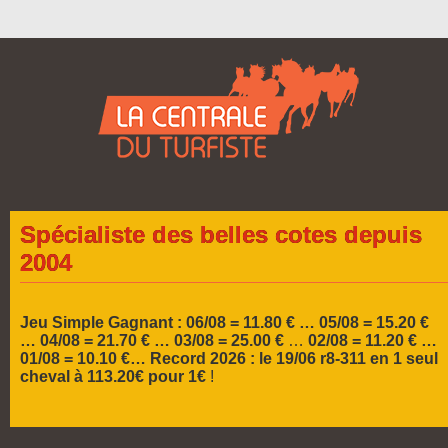
Spécialiste des belles cotes depuis
2004
Jeu Simple Gagnant : 06/08 = 11.80 € … 05/08 = 15.20 €
…
04/08 = 21.70 € … 03/08 = 25.00 €
…
02/08 = 11.20 € …
01/08 = 10.10 €…
Record 2026 :
le 19/06 r8-311 en 1 seul
cheval à 113.20€ pour 1€
!