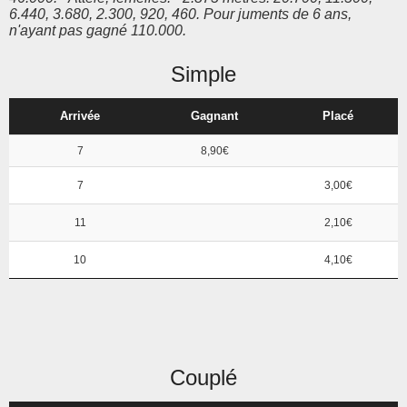
6.440, 3.680, 2.300, 920, 460. Pour juments de 6 ans,
n'ayant pas gagné 110.000.
Simple
Arrivée
Gagnant
Placé
7
8,90€
7
3,00€
11
2,10€
10
4,10€
Couplé