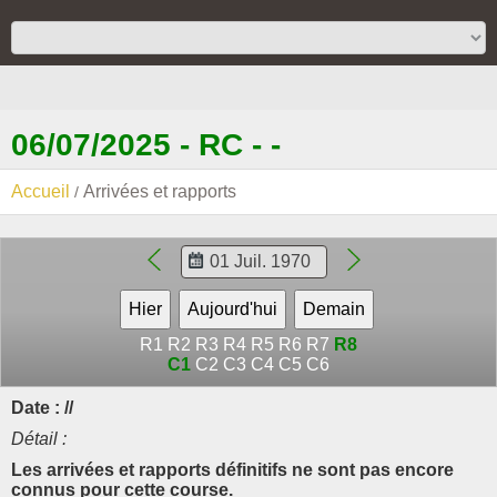
06/07/2025 - RC - -
Accueil
Arrivées et rapports
R1
R2
R3
R4
R5
R6
R7
R8
C1
C2
C3
C4
C5
C6
Date : //
Détail :
Les arrivées et rapports définitifs ne sont pas encore
connus pour cette course.