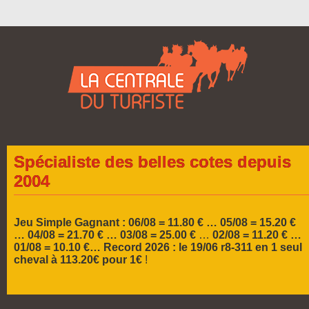
Spécialiste des belles cotes depuis
2004
Jeu Simple Gagnant : 06/08 = 11.80 € … 05/08 = 15.20 €
…
04/08 = 21.70 € … 03/08 = 25.00 €
…
02/08 = 11.20 € …
01/08 = 10.10 €…
Record 2026 :
le 19/06 r8-311 en 1 seul
cheval à 113.20€ pour 1€
!