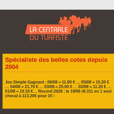
Spécialiste des belles cotes depuis
2004
Jeu Simple Gagnant : 06/08 = 11.80 € … 05/08 = 15.20 €
…
04/08 = 21.70 € … 03/08 = 25.00 €
…
02/08 = 11.20 € …
01/08 = 10.10 €…
Record 2026 :
le 19/06 r8-311 en 1 seul
cheval à 113.20€ pour 1€
!