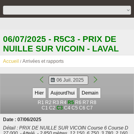
06/07/2025 - R5C3 - PRIX DE
NUILLE SUR VICOIN - LAVAL
Accueil
Arrivées et rapports
R1
R2
R3
R4
R5
R6
R7
R8
C1
C2
C3
C4
C5
C6
C7
Date : 07/06/2025
Détail : PRIX DE NUILLE SUR VICOIN Course 6 Course D
27.000. - Attelé. - 2.850 mètres. 12.150, 6.750, 3.780, 2.160,