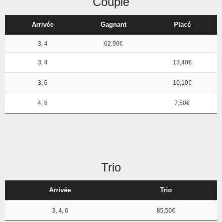
Couplé
Arrivée
Gagnant
Placé
3, 4
62,90€
3, 4
13,40€
3, 6
10,10€
4, 6
7,50€
Trio
Arrivée
Trio
3, 4, 6
85,50€