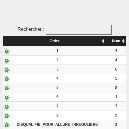
Rechercher :
Ordre
Num
1
3
2
4
3
6
4
5
5
8
6
1
7
7
8
9
DISQUALIFIE_POUR_ALLURE_IRREGULIERE
2