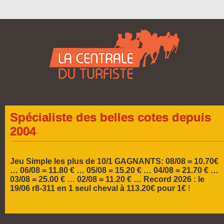
Spécialiste des belles cotes depuis
2004
Jeu Simple les plus de 10/1 GAGNANTS: 08/08 = 10.70€
… 06/08 = 11.80 € … 05/08 = 15.20 € …
04/08 = 21.70 € …
03/08 = 25.00 €
…
02/08 = 11.20 € …
Record 2026 :
le
19/06 r8-311 en 1 seul cheval à 113.20€ pour 1€
!