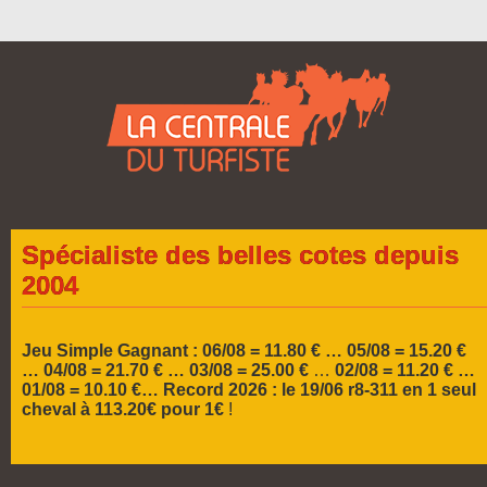
Spécialiste des belles cotes depuis
2004
Jeu Simple Gagnant : 06/08 = 11.80 € … 05/08 = 15.20 €
…
04/08 = 21.70 € … 03/08 = 25.00 €
…
02/08 = 11.20 € …
01/08 = 10.10 €…
Record 2026 :
le 19/06 r8-311 en 1 seul
cheval à 113.20€ pour 1€
!