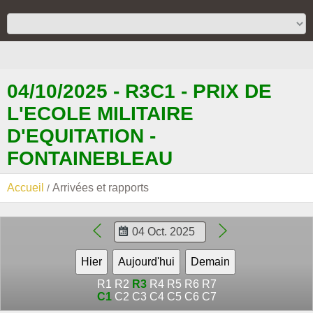
04/10/2025 - R3C1 - PRIX DE
L'ECOLE MILITAIRE
D'EQUITATION -
FONTAINEBLEAU
Accueil
Arrivées et rapports
R1
R2
R3
R4
R5
R6
R7
C1
C2
C3
C4
C5
C6
C7