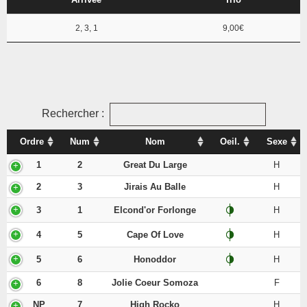
2, 3, 1
9,00€
Rechercher :
Ordre
Num
Nom
Oeil.
Sexe
1
2
Great Du Large
H
2
3
Jirais Au Balle
H
3
1
Elcond'or Forlonge
H
4
5
Cape Of Love
H
5
6
Honoddor
H
6
8
Jolie Coeur Somoza
F
NP
7
High Rocko
H