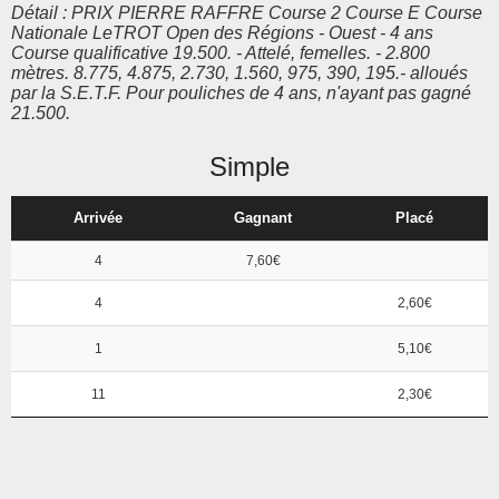
Détail : PRIX PIERRE RAFFRE Course 2 Course E Course
Nationale LeTROT Open des Régions - Ouest - 4 ans
Course qualificative 19.500. - Attelé, femelles. - 2.800
mètres. 8.775, 4.875, 2.730, 1.560, 975, 390, 195.- alloués
par la S.E.T.F. Pour pouliches de 4 ans, n'ayant pas gagné
21.500.
Simple
Arrivée
Gagnant
Placé
4
7,60€
4
2,60€
1
5,10€
11
2,30€