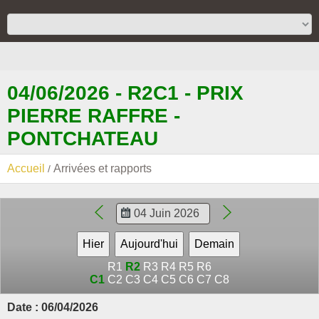
04/06/2026 - R2C1 - PRIX
PIERRE RAFFRE -
PONTCHATEAU
Accueil
Arrivées et rapports
R1
R2
R3
R4
R5
R6
C1
C2
C3
C4
C5
C6
C7
C8
Date : 06/04/2026