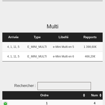
Multi
Arrivée
Type
Libellé
Rapports
4, 1, 11, 5
E_MINI_MULTI
e-Mini Multi en 5
1 398,60€
4, 1, 11, 5
E_MINI_MULTI
e-Mini Multi en 6
466,20€
Rechercher :
Ordre
Num
1
4