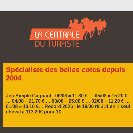
Spécialiste des belles cotes depuis
2004
Jeu Simple Gagnant : 06/08 = 11.80 € … 05/08 = 15.20 €
…
04/08 = 21.70 € … 03/08 = 25.00 €
…
02/08 = 11.20 € …
01/08 = 10.10 €…
Record 2026 :
le 19/06 r8-311 en 1 seul
cheval à 113.20€ pour 1€
!