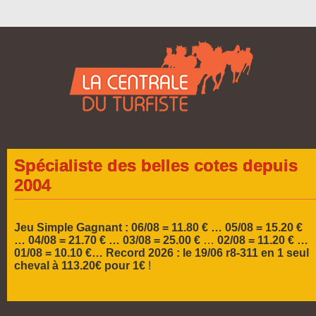
Spécialiste des belles cotes depuis
2004
Jeu Simple Gagnant : 06/08 = 11.80 € … 05/08 = 15.20 €
…
04/08 = 21.70 € … 03/08 = 25.00 €
…
02/08 = 11.20 € …
01/08 = 10.10 €…
Record 2026 :
le 19/06 r8-311 en 1 seul
cheval à 113.20€ pour 1€
!