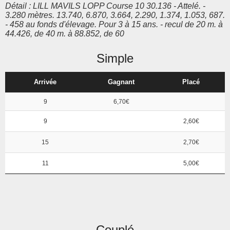
Détail : LILL MAVILS LOPP Course 10 30.136 - Attelé. -
3.280 mètres. 13.740, 6.870, 3.664, 2.290, 1.374, 1.053, 687.
- 458 au fonds d'élevage. Pour 3 à 15 ans. - recul de 20 m. à
44.426, de 40 m. à 88.852, de 60
Simple
Arrivée
Gagnant
Placé
9
6,70€
9
2,60€
15
2,70€
11
5,00€
Couplé