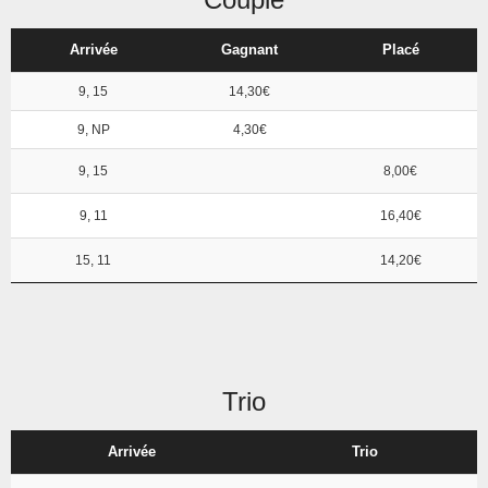
Arrivée
Gagnant
Placé
9, 15
14,30€
9, NP
4,30€
9, 15
8,00€
9, 11
16,40€
15, 11
14,20€
Trio
Arrivée
Trio