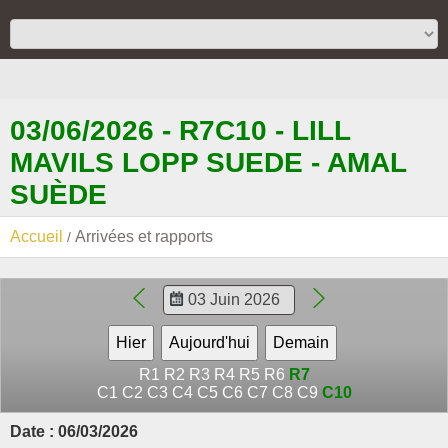
03/06/2026 - R7C10 - LILL
MAVILS LOPP SUEDE - AMAL
SUÈDE
Accueil
Arrivées et rapports
R1
R2
R3
R4
R5
R6
R7
C1
C2
C3
C4
C5
C6
C7
C8
C9
C10
Date : 06/03/2026