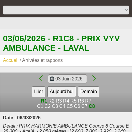
03/06/2026 - R1C8 - PRIX VYV
AMBULANCE - LAVAL
Accueil
Arrivées et rapports
R1
R2
R3
R4
R5
R6
R7
C1
C2
C3
C4
C5
C6
C7
C8
Date : 06/03/2026
Détail : PRIX HARMONIE AMBULANCE Course 8 Course E
28.000. - Attelé. - 2.850 mètres. 12.600, 7.000, 3.920, 2.240,