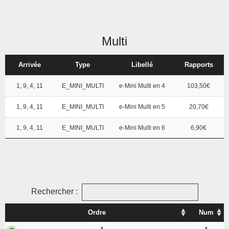
Multi
Arrivée
Type
Libellé
Rapports
1, 9, 4, 11
E_MINI_MULTI
e-Mini Multi en 4
103,50€
1, 9, 4, 11
E_MINI_MULTI
e-Mini Multi en 5
20,70€
1, 9, 4, 11
E_MINI_MULTI
e-Mini Multi en 6
6,90€
Rechercher :
Ordre
Num