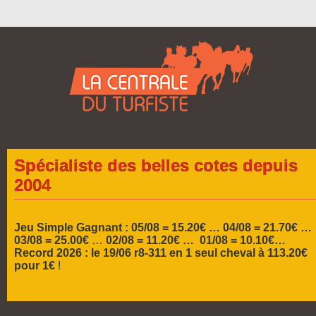
Spécialiste des belles cotes depuis
2004
Jeu Simple Gagnant : 05/08 = 15.20€ …
04/08 = 21.70€ …
03/08 = 25.00€
…
02/08 = 11.20€ … 01/08 = 10.10€…
Record 2026 :
le 19/06 r8-311 en 1 seul cheval à 113.20€
pour 1€
!