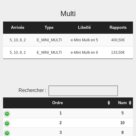
Multi
Arrivée
Type
Libellé
Rapports
5, 10, 8, 2
E_MINI_MULTI
e-Mini Multi en 5
400,50€
5, 10, 8, 2
E_MINI_MULTI
e-Mini Multi en 6
133,50€
Rechercher :
Ordre
Num
1
5
2
10
3
8