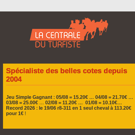
Spécialiste des belles cotes depuis
2004
Jeu Simple Gagnant : 05/08 = 15.20€ …
04/08 = 21.70€ …
03/08 = 25.00€
…
02/08 = 11.20€ … 01/08 = 10.10€…
Record 2026 :
le 19/06 r8-311 en 1 seul cheval à 113.20€
pour 1€
!