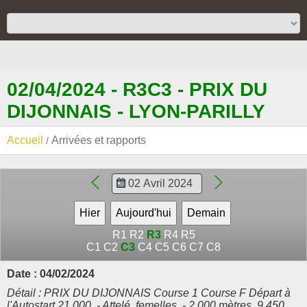
02/04/2024 - R3C3 - PRIX DU
DIJONNAIS - LYON-PARILLY
Accueil
Arrivées et rapports
R1
R2
R3
R4
R5
C1
C2
C3
C4
C5
C6
C7
C8
Date : 04/02/2024
Détail : PRIX DU DIJONNAIS Course 1 Course F Départ à
l'Autostart 21.000. - Attelé, femelles. - 2.000 mètres. 9.450,