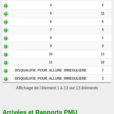
4
2
5
11
6
6
7
4
8
1
9
9
10
13
11
12
DISQUALIFIE_POUR_ALLURE_IRREGULIERE
7
DISQUALIFIE_POUR_ALLURE_IRREGULIERE
3
Affichage de l'élement 1 à 13 sur 13 éléments
Arrivées et Rapports PMU